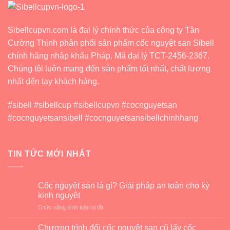
Lưu
Ý
Những
Gì?
Sibellcupvn.com là đại lý chính thức của công ty Tân
Cường Thịnh phân phối sản phẩm cốc nguyệt san Sibell
chính hãng nhập khẩu Pháp. Mã đại lý TCT-2456-2367.
Chúng tôi luôn mang đến sản phẩm tốt nhất, chất lượng
nhất đến tay khách hàng.
#sibell #sibellcup #sibellcupvn #cocnguyetsan
#cocnguyetsansibell #cocnguyetsansibellchinhhang
TIN TỨC MỚI NHẤT
Cốc nguyệt san là gì? Giải pháp an toàn cho kỳ
kinh nguyệt
ở
Chức năng bình luận bị tắt
Cốc
nguyệt
Chương trình đổi cốc nguyệt san cũ lấy cốc