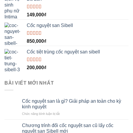
Được xếp
149,000
₫
hạng
5.00
5
sao
Cốc nguyệt san Sibell
Được xếp
850,000
₫
hạng
5.00
5
sao
Cốc tiệt trùng cốc nguyệt san sibell
Được xếp
200,000
₫
hạng
5.00
5
sao
BÀI VIẾT MỚI NHẤT
Cốc nguyệt san là gì? Giải pháp an toàn cho kỳ
kinh nguyệt
ở
Chức năng bình luận bị tắt
Cốc
nguyệt
Chương trình đổi cốc nguyệt san cũ lấy cốc
san
nguyệt san Sibell mới