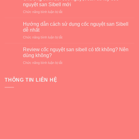
san
nguyệt san Sibell mới
là
ở
Chức năng bình luận bị tắt
gì?
Chương
Giải
trình
pháp
Hướng dẫn cách sử dụng cốc nguyệt san Sibell
đổi
an
dễ nhất
cốc
toàn
ở
Chức năng bình luận bị tắt
nguyệt
cho
Hướng
san
kỳ
dẫn
cũ
Review cốc nguyệt san sibell có tốt không? Nên
kinh
cách
lấy
dùng không?
nguyệt
sử
cốc
ở
Chức năng bình luận bị tắt
dụng
nguyệt
Review
cốc
san
cốc
nguyệt
Sibell
nguyệt
THÔNG TIN LIÊN HỆ
san
mới
san
Sibell
sibell
dễ
có
nhất
tốt
không?
Nên
dùng
không?