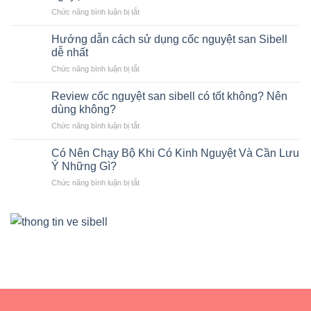
là
ở
Chức năng bình luận bị tắt
gì?
Chương
Giải
trình
pháp
Hướng dẫn cách sử dụng cốc nguyệt san Sibell
đổi
an
dễ nhất
cốc
toàn
ở
Chức năng bình luận bị tắt
nguyệt
cho
Hướng
san
kỳ
dẫn
cũ
Review cốc nguyệt san sibell có tốt không? Nên
kinh
cách
lấy
dùng không?
nguyệt
sử
cốc
ở
Chức năng bình luận bị tắt
dụng
nguyệt
Review
cốc
san
cốc
nguyệt
Có Nên Chạy Bộ Khi Có Kinh Nguyệt Và Cần Lưu
Sibell
nguyệt
san
Ý Những Gì?
mới
san
Sibell
ở
Chức năng bình luận bị tắt
sibell
dễ
Có
có
nhất
Nên
tốt
Chạy
không?
Bộ
Nên
Khi
dùng
Có
không?
Kinh
Nguyệt
Và
Cần