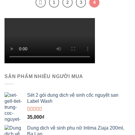
1
2
3
4
SẢN PHẨM NHIỀU NGƯỜI MUA
Sét 2 gói dung dịch vệ sinh cốc nguyệt san
Label Wash
Được xếp
35,000
₫
hạng
5.00
5
sao
Dung dịch vệ sinh phụ nữ Intima Ziaja 200ml,
Ba Lan