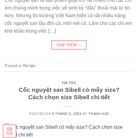
Cốc nguyệt san là sản phẩm giúp ích rất nhiều cho các chị
em chúng mình trong việc vệ sinh kỳ “dâu” thoải mái tự tin
hơn. Nhưng thị trường Việt Nam hiện có rất nhiều hãng
cốc nguyệt san lâu đời có, mới mẻ có. Làm cho các chị em
khó khăn trong việc […]
XEM THÊM
→
Posted in
Tin tức
TIN TỨC
Cốc nguyệt san Sibell có mấy size?
Cách chọn size Sibell chi tiết
POSTED ON
9 THÁNG 5, 2024
BY
THANH HỢI
09
Th5