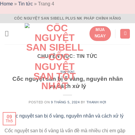
Home
»
Tin tức
»
Trang 4
Skip
CỐC NGUYỆT SAN SIBELL PLUS NK PHÁP CHÍNH HÃNG
to
MUA
content
NGAY
CHUYÊN MỤC:
TIN TỨC
TIN TỨC
Cốc nguyệt san bị ố vàng, nguyên nhân
và cách xử lý
POSTED ON
9 THÁNG 5, 2024
BY
THANH HỢI
09
Th5
Cốc nguyệt san bị ố vàng là vấn đề mà nhiều chị em gặp