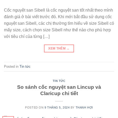
Cốc nguyệt san Sibell là cốc nguyệt san tốt nhất theo mình
đánh giá ở bài viết trước đó. Khi mới bắt đầu sử dụng cốc
nguyệt san Sibell, các chị thường tìm hiểu về size Sibell có
mấy size, cách chọn size Sibell như thế nào cho phù hợp
với tiêu chí của từng […]
XEM THÊM
→
Posted in
Tin tức
TIN TỨC
So sánh cốc nguyệt san Lincup và
Claricup chi tiết
POSTED ON
9 THÁNG 5, 2024
BY
THANH HỢI