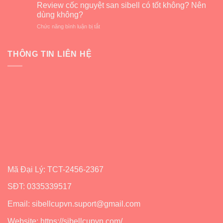
dẫn
cũ
Review cốc nguyệt san sibell có tốt không? Nên
kinh
cách
lấy
dùng không?
nguyệt
sử
cốc
ở
Chức năng bình luận bị tắt
dụng
nguyệt
Review
cốc
san
cốc
nguyệt
Sibell
nguyệt
THÔNG TIN LIÊN HỆ
san
mới
san
Sibell
sibell
dễ
có
nhất
tốt
không?
Nên
dùng
không?
Mã Đại Lý: TCT-2456-2367
SĐT: 0335339517
Email: sibellcupvn.suport@gmail.com
Website: https://sibellcupvn.com/