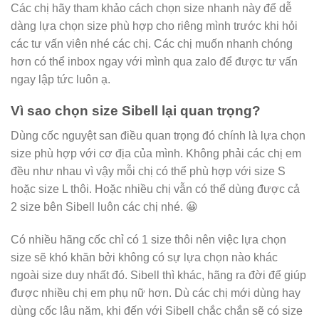
Các chị hãy tham khảo cách chọn size nhanh này để dễ
dàng lựa chọn size phù hợp cho riêng mình trước khi hỏi
các tư vấn viên nhé các chị. Các chị muốn nhanh chóng
hơn có thể inbox ngay với mình qua zalo để được tư vấn
ngay lập tức luôn ạ.
Vì sao chọn size Sibell lại quan trọng?
Dùng cốc nguyệt san điều quan trọng đó chính là lựa chọn
size phù hợp với cơ địa của mình. Không phải các chị em
đều như nhau vì vậy mỗi chị có thể phù hợp với size S
hoặc size L thôi. Hoặc nhiều chị vẫn có thể dùng được cả
2 size bên Sibell luôn các chị nhé. 😀
Có nhiều hãng cốc chỉ có 1 size thôi nên việc lựa chọn
size sẽ khó khăn bởi không có sự lựa chọn nào khác
ngoài size duy nhất đó. Sibell thì khác, hãng ra đời để giúp
được nhiều chị em phụ nữ hơn. Dù các chị mới dùng hay
dùng cốc lâu năm, khi đến với Sibell chắc chắn sẽ có size