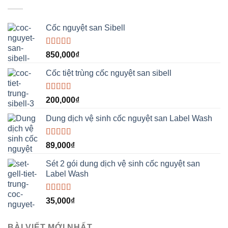
Cốc nguyệt san Sibell
Được xếp
850,000
₫
hạng
5.00
5
sao
Cốc tiệt trùng cốc nguyệt san sibell
Được xếp
200,000
₫
hạng
5.00
5
sao
Dung dịch vệ sinh cốc nguyệt san Label Wash
Được xếp
89,000
₫
hạng
5.00
5
sao
Sét 2 gói dung dịch vệ sinh cốc nguyệt san
Label Wash
Được xếp
35,000
₫
hạng
5.00
5
sao
BÀI VIẾT MỚI NHẤT