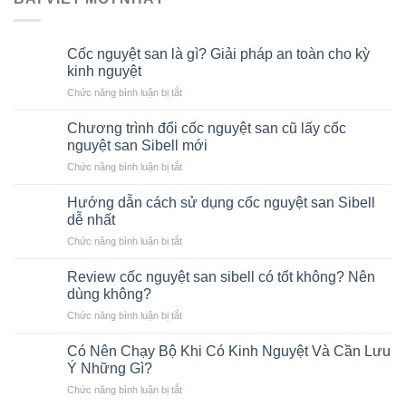
Cốc nguyệt san là gì? Giải pháp an toàn cho kỳ
kinh nguyệt
ở
Chức năng bình luận bị tắt
Cốc
nguyệt
Chương trình đổi cốc nguyệt san cũ lấy cốc
san
nguyệt san Sibell mới
là
ở
Chức năng bình luận bị tắt
gì?
Chương
Giải
trình
pháp
Hướng dẫn cách sử dụng cốc nguyệt san Sibell
đổi
an
dễ nhất
cốc
toàn
ở
Chức năng bình luận bị tắt
nguyệt
cho
Hướng
san
kỳ
dẫn
cũ
Review cốc nguyệt san sibell có tốt không? Nên
kinh
cách
lấy
dùng không?
nguyệt
sử
cốc
ở
Chức năng bình luận bị tắt
dụng
nguyệt
Review
cốc
san
cốc
nguyệt
Có Nên Chạy Bộ Khi Có Kinh Nguyệt Và Cần Lưu
Sibell
nguyệt
san
Ý Những Gì?
mới
san
Sibell
ở
Chức năng bình luận bị tắt
sibell
dễ
Có