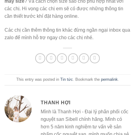
mấy size
? Và cách chọn size sao cho phù hợp nhất với
các chị. Hi vọng các chị em sẽ có được những thông tin
cần thiết trước khí đặt hàng online.
Các chị cần thêm thông tin khác đừng ngần ngại inbox qua
zalo để mình hỗ trợ ngay cho các chị nhé.
This entry was posted in
Tin tức
. Bookmark the
permalink
.
THANH HỢI
Mình là Thanh Hợi - Đại lý phân phối cốc
nguyệt san Sibell chính hãng. Mình có
hơn 5 năm kinh nghiệm tư vấn về sản
phẩm cốc nguyệt san, mình muốn chia sẻ