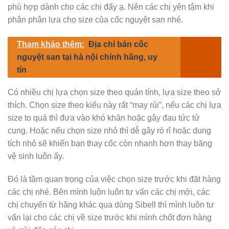
phù hợp dành cho các chị đấy ạ. Nên các chị yên tậm khi
phân phân lựa chọ size của cốc nguyệt san nhé.
Tham khảo thêm:
Địa chỉ bán cốc
nguyệt san tại hà nội chính hãng, uy
tín
Có nhiều chị lựa chọn size theo quán tính, lựa size theo sở
thích. Chọn size theo kiểu này rất “may rủi”, nếu các chị lựa
size to quá thì đưa vào khó khăn hoặc gây đau tức tử
cung. Hoặc nếu chọn size nhỏ thì dễ gây rò rỉ hoặc dung
tích nhỏ sẽ khiến bạn thay cốc còn nhanh hơn thay băng
vệ sinh luôn ấy.
Đó là tầm quan trọng của việc chọn size trước khi đặt hàng
các chị nhé. Bên mình luôn luôn tư vấn các chị mới, các
chị chuyển từ hãng khác qua dùng Sibell thì mình luôn tư
vấn lại cho các chị về size trước khi mình chốt đơn hàng