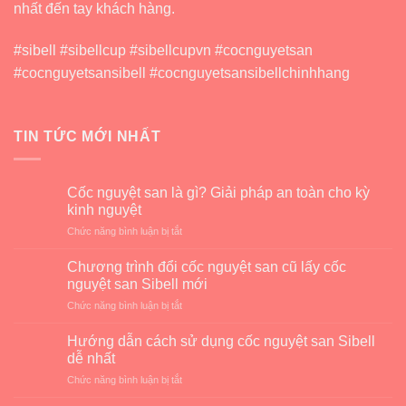
nhất đến tay khách hàng.
#sibell #sibellcup #sibellcupvn #cocnguyetsan
#cocnguyetsansibell #cocnguyetsansibellchinhhang
TIN TỨC MỚI NHẤT
Cốc nguyệt san là gì? Giải pháp an toàn cho kỳ
kinh nguyệt
ở
Chức năng bình luận bị tắt
Cốc
nguyệt
Chương trình đổi cốc nguyệt san cũ lấy cốc
san
nguyệt san Sibell mới
là
ở
Chức năng bình luận bị tắt
gì?
Chương
Giải
trình
pháp
Hướng dẫn cách sử dụng cốc nguyệt san Sibell
đổi
an
dễ nhất
cốc
toàn
ở
Chức năng bình luận bị tắt
nguyệt
cho
Hướng
san
kỳ