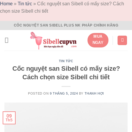
Home
»
Tin tức
»
Cốc nguyệt san Sibell có mấy size? Cách
chọn size Sibell chi tiết
Skip
CỐC NGUYỆT SAN SIBELL PLUS NK PHÁP CHÍNH HÃNG
to
MUA
content
NGAY
TIN TỨC
Cốc nguyệt san Sibell có mấy size?
Cách chọn size Sibell chi tiết
POSTED ON
9 THÁNG 5, 2024
BY
THANH HỢI
09
Th5