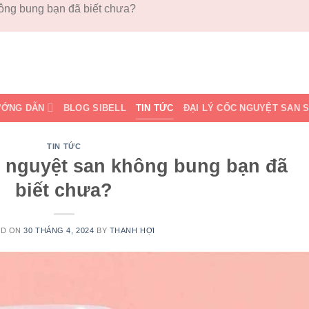
hông bung bạn đã biết chưa?
ỚNG DẪN
BLOG SIBELL
TIN TỨC
ĐẠI LÝ CỐC NGUYỆT SAN 
TIN TỨC
c nguyệt san không bung bạn đã
biết chưa?
ED ON
30 THÁNG 4, 2024
BY
THANH HỢI