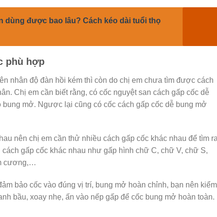
n dùng được bao lâu? Cách kéo dài tuổi thọ
c phù hợp
n nhân độ đàn hồi kém thì còn do chị em chưa tìm được cách
ân. Chị em cần biết rằng, có cốc nguyệt san cách gấp cốc dễ
ó bung mở. Ngược lại cũng có cốc cách gấp cốc dễ bung mở
nhau nên chị em cần thử nhiều cách gấp cốc khác nhau để tìm r
 cách gấp cốc khác nhau như gấp hình chữ C, chữ V, chữ S,
im cương,…
 đảm bảo cốc vào đúng vị trí, bung mở hoàn chỉnh, bạn nên kiểm
uanh bầu, xoay nhẹ, ấn vào nếp gấp để cốc bung mở hoàn toàn.