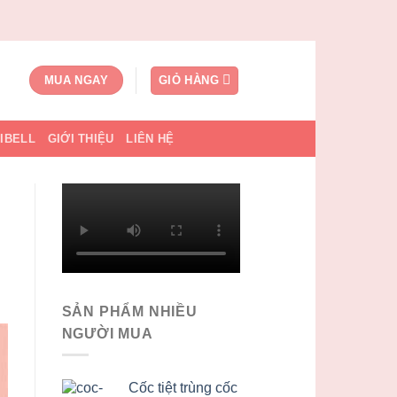
GIỎ HÀNG
MUA NGAY
SIBELL
GIỚI THIỆU
LIÊN HỆ
SẢN PHẨM NHIỀU
NGƯỜI MUA
Cốc tiệt trùng cốc