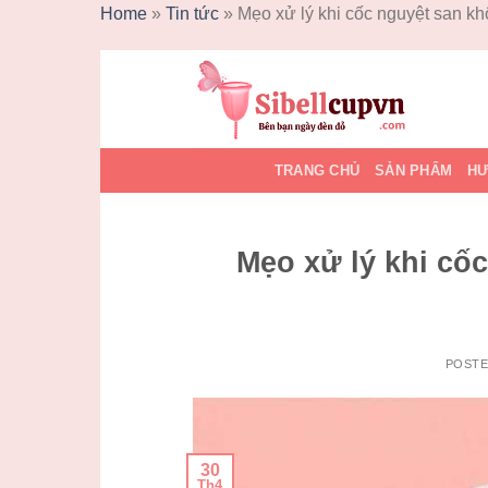
Home
»
Tin tức
»
Mẹo xử lý khi cốc nguyệt san k
Skip
to
content
TRANG CHỦ
SẢN PHẨM
HƯ
Mẹo xử lý khi cố
POST
30
Th4