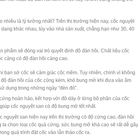
 nhiêu là lý tưởng nhất? Trên thị trường hiện nay, cốc nguyệt
a dạng khác nhau, tùy vào nhà sản xuất, chẳng hạn như 30, 40
 phẩm sẽ đóng vai trò quyết định độ đàn hồi. Chất liệu cốc
ốc càng có độ đàn hồi càng cao.
hi bạn sờ cốc sẽ cảm giác cốc mềm. Tuy nhiên, chính vì không
o độ đàn hồi của cốc cũng kém, khó bung mở khi đưa vào âm
i sử dụng trong những ngày “đèn đỏ”.
ộ cứng hoàn hảo, kết hợp với độ dày ở từng bộ phận của cốc
 giúp cốc nguyệt san có độ bung mở tốt nhất.
ốc nguyệt san hiện nay trên thị trường có độ cứng cao, đàn hồi
g ta chọn loại cốc quá cứng, sức bung mở khá cao sẽ rất dễ gâ
ong quá trình đặt cốc vào lẫn tháo cốc ra.