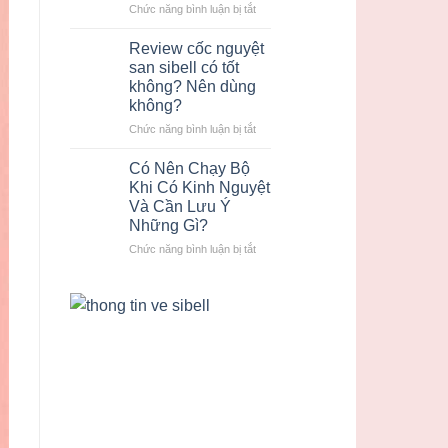
nguyệt
ở
Chức năng bình luận bị tắt
san
Hướng
cũ
dẫn
lấy
Review cốc nguyệt
cách
cốc
san sibell có tốt
sử
nguyệt
không? Nên dùng
dụng
san
không?
cốc
Sibell
nguyệt
mới
ở
Chức năng bình luận bị tắt
san
Review
Sibell
cốc
Có Nên Chạy Bộ
dễ
nguyệt
Khi Có Kinh Nguyệt
nhất
san
Và Cần Lưu Ý
sibell
Những Gì?
có
tốt
ở
Chức năng bình luận bị tắt
không?
Có
Nên
Nên
dùng
Chạy
không?
Bộ
Khi
Có
Kinh
Nguyệt
Và
Cần
Lưu