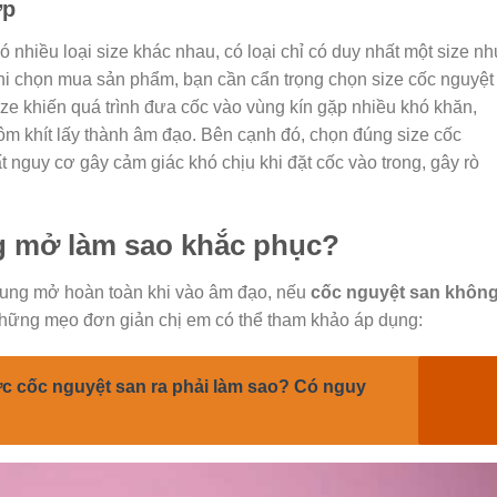
ợp
 nhiều loại size khác nhau, có loại chỉ có duy nhất một size n
hi chọn mua sản phẩm, bạn cần cẩn trọng chọn size cốc nguyệt
ze khiến quá trình đưa cốc vào vùng kín gặp nhiều khó khăn,
m khít lấy thành âm đạo. Bên cạnh đó, chọn đúng size cốc
t nguy cơ gây cảm giác khó chịu khi đặt cốc vào trong, gây rò
g mở làm sao khắc phục?
 bung mở hoàn toàn khi vào âm đạo, nếu
cốc nguyệt san khôn
những mẹo đơn giản chị em có thể tham khảo áp dụng:
c cốc nguyệt san ra phải làm sao? Có nguy