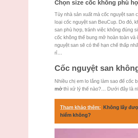
Chọn size cốc không phù h
Tùy nhà sản xuất mà cốc nguyệt san có
loại cốc nguyệt san BeuCup. Do đó, k
san phù hợp, tránh việc không đúng si
cốc không thể bung mở hoàn toàn và ô
nguyệt san sẽ có thể hạn chế thấp nhấ
rỉ…
Cốc nguyệt san khôn
Nhiều chị em lo lắng làm sao để cốc
mở
thì xử lý thế nào?… Dưới đây là 
Tham khảo thêm:
Không lấy đượ
hiểm không?