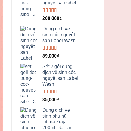
nguyệt san sibell
Được xếp
200,000
₫
hạng
5.00
5
sao
Dung dịch vệ
sinh cốc nguyệt
san Label Wash
Được xếp
89,000
₫
hạng
5.00
5
sao
Sét 2 gói dung
dịch vệ sinh cốc
nguyệt san Label
Wash
Được xếp
35,000
₫
hạng
5.00
5
sao
Dung dịch vệ
sinh phụ nữ
Intima Ziaja
200ml, Ba Lan