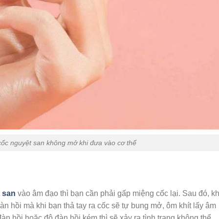
ốc nguyệt san không mở khi đưa vào cơ thể
 san
vào âm đạo thì bạn cần phải gấp miệng cốc lại. Sau đó, kh
àn hồi mà khi bạn thả tay ra cốc sẽ tự bung mở, ôm khít lấy âm
àn hồi hoặc độ đàn hồi kém thì sẽ xảy ra tình trạng không thể