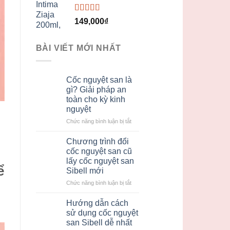
Được xếp
149,000
₫
hạng
5.00
5
sao
BÀI VIẾT MỚI NHẤT
Cốc nguyệt san là
gì? Giải pháp an
toàn cho kỳ kinh
nguyệt
ở
Chức năng bình luận bị tắt
Cốc
nguyệt
Chương trình đổi
san
cốc nguyệt san cũ
là
lấy cốc nguyệt san
gì?
ể
Sibell mới
Giải
pháp
ở
Chức năng bình luận bị tắt
an
Chương
toàn
trình
Hướng dẫn cách
cho
đổi
sử dụng cốc nguyệt
kỳ
cốc
san Sibell dễ nhất
kinh
nguyệt