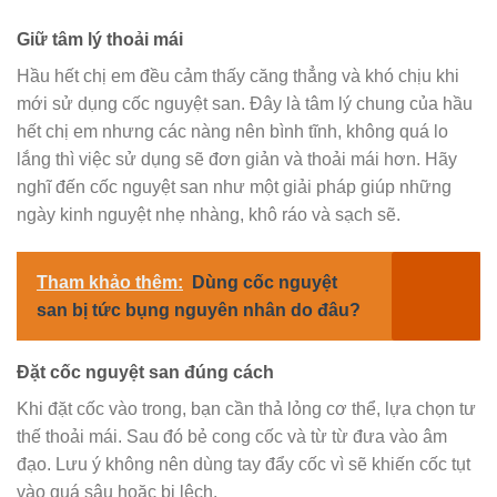
Giữ tâm lý thoải mái
Hầu hết chị em đều cảm thấy căng thẳng và khó chịu khi
mới sử dụng cốc nguyệt san. Đây là tâm lý chung của hầu
hết chị em nhưng các nàng nên bình tĩnh, không quá lo
lắng thì việc sử dụng sẽ đơn giản và thoải mái hơn. Hãy
nghĩ đến cốc nguyệt san như một giải pháp giúp những
ngày kinh nguyệt nhẹ nhàng, khô ráo và sạch sẽ.
Tham khảo thêm:
Dùng cốc nguyệt
san bị tức bụng nguyên nhân do đâu?
Đặt cốc nguyệt san đúng cách
Khi đặt cốc vào trong, bạn cần thả lỏng cơ thể, lựa chọn tư
thế thoải mái. Sau đó bẻ cong cốc và từ từ đưa vào âm
đạo. Lưu ý không nên dùng tay đẩy cốc vì sẽ khiến cốc tụt
vào quá sâu hoặc bị lệch.