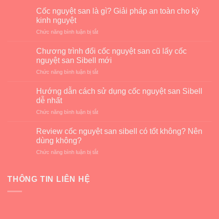
Cốc nguyệt san là gì? Giải pháp an toàn cho kỳ
kinh nguyệt
ở
Chức năng bình luận bị tắt
Cốc
nguyệt
Chương trình đổi cốc nguyệt san cũ lấy cốc
san
nguyệt san Sibell mới
là
ở
Chức năng bình luận bị tắt
gì?
Chương
Giải
trình
pháp
Hướng dẫn cách sử dụng cốc nguyệt san Sibell
đổi
an
dễ nhất
cốc
toàn
ở
Chức năng bình luận bị tắt
nguyệt
cho
Hướng
san
kỳ
dẫn
cũ
Review cốc nguyệt san sibell có tốt không? Nên
kinh
cách
lấy
dùng không?
nguyệt
sử
cốc
ở
Chức năng bình luận bị tắt
dụng
nguyệt
Review
cốc
san
cốc
nguyệt
Sibell
nguyệt
THÔNG TIN LIÊN HỆ
san
mới
san
Sibell
sibell
dễ
có
nhất
tốt
không?