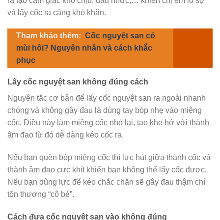
ra tạo cảm giác khó chịu, đau nhức,… khiến chị em lo sợ
và lấy cốc ra càng khó khăn.
Tham khảo thêm:
Cốc nguyệt san có
mùi hôi? Nguyên nhân và cách khắc
phục
Lấy cốc nguyệt san không đúng cách
Nguyên tắc cơ bản để lấy cốc nguyệt san ra ngoài nhanh
chóng và không gây đau là dùng tay bóp nhẹ vào miệng
cốc. Điều này làm miệng cốc nhỏ lại, tạo khe hở với thành
âm đạo từ đó dễ dàng kéo cốc ra.
Nếu bạn quên bóp miệng cốc thì lực hút giữa thành cốc và
thành âm đạo cực khít khiến bạn không thể lấy cốc được.
Nếu bạn dùng lực để kéo chắc chắn sẽ gây đau thậm chí
tổn thương “cô bé”.
Cách đưa cốc nguyệt san vào không đúng