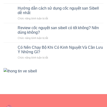
Chương
Giải
trình
pháp
Hướng dẫn cách sử dụng cốc nguyệt san Sibell
đổi
an
dễ nhất
cốc
toàn
ở
Chức năng bình luận bị tắt
nguyệt
cho
Hướng
san
kỳ
dẫn
cũ
Review cốc nguyệt san sibell có tốt không? Nên
kinh
cách
lấy
dùng không?
nguyệt
sử
cốc
ở
Chức năng bình luận bị tắt
dụng
nguyệt
Review
cốc
san
cốc
nguyệt
Có Nên Chạy Bộ Khi Có Kinh Nguyệt Và Cần Lưu
Sibell
nguyệt
san
Ý Những Gì?
mới
san
Sibell
ở
Chức năng bình luận bị tắt
sibell
dễ
Có
có
nhất
Nên
tốt
Chạy
không?
Bộ
Nên
Khi
dùng
Có
không?
Kinh
Nguyệt
Và
Cần
Lưu
Ý