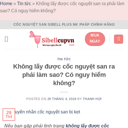
Home
»
Tin tức
»
Không lấy được cốc nguyệt san ra phải làm
sao? Có nguy hiểm không?
Skip
CỐC NGUYỆT SAN SIBELL PLUS NK PHÁP CHÍNH HÃNG
to
MUA
content
NGAY
TIN TỨC
Không lấy được cốc nguyệt san ra
phải làm sao? Có nguy hiểm
không?
POSTED ON
29 THÁNG 4, 2024
BY
THANH HỢI
29
Th4
Nếu bạn gặp phải tình trạng
không lấy được cốc