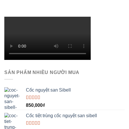
SẢN PHẨM NHIỀU NGƯỜI MUA
Cốc nguyệt san Sibell
Được xếp
850,000
₫
hạng
5.00
5
sao
Cốc tiệt trùng cốc nguyệt san sibell