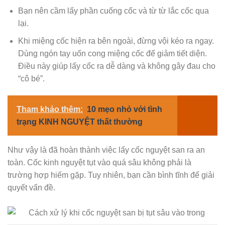
Bạn nên cầm lấy phần cuống cốc và từ từ lắc cốc qua
lại.
Khi miệng cốc hiện ra bên ngoài, đừng vội kéo ra ngay.
Dùng ngón tay uốn cong miệng cốc để giảm tiết diện.
Điều này giúp lấy cốc ra dễ dàng và không gây đau cho
“cô bé”.
Tham khảo thêm:
10 mẹo nhỏ với tình
trạng KINH NGUYỆT thất thường
Như vậy là đã hoàn thành việc lấy cốc nguyệt san ra an
toàn. Cốc kinh nguyệt tụt vào quá sâu không phải là
trường hợp hiếm gặp. Tuy nhiên, bạn cần bình tĩnh để giải
quyết vấn đề.