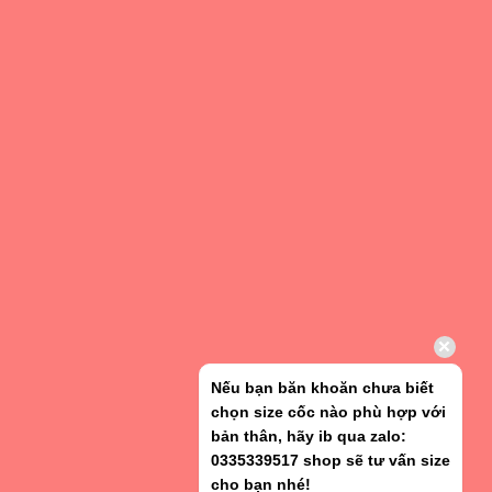
Nếu bạn băn khoăn chưa biết
chọn size cốc nào phù hợp với
bản thân, hãy ib qua zalo:
0335339517 shop sẽ tư vấn size
cho bạn nhé!