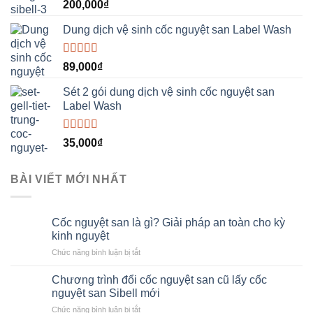
Được xếp
200,000
₫
hạng
5.00
5
sao
Dung dịch vệ sinh cốc nguyệt san Label Wash
Được xếp
89,000
₫
hạng
5.00
5
sao
Sét 2 gói dung dịch vệ sinh cốc nguyệt san
Label Wash
Được xếp
35,000
₫
hạng
5.00
5
sao
BÀI VIẾT MỚI NHẤT
Cốc nguyệt san là gì? Giải pháp an toàn cho kỳ
kinh nguyệt
ở
Chức năng bình luận bị tắt
Cốc
nguyệt
Chương trình đổi cốc nguyệt san cũ lấy cốc
san
nguyệt san Sibell mới
là
ở
Chức năng bình luận bị tắt
gì?