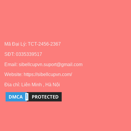
Nên
dùng
không?
Mã Đại Lý: TCT-2456-2367
SĐT: 0335339517
Email: sibellcupvn.suport@gmail.com
Website: https://sibellcupvn.com/
Địa chỉ: Liên Minh , Hà Nội