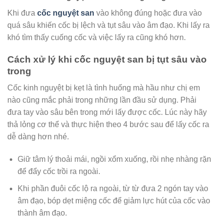
Khi đưa
cốc nguyệt san
vào không đúng hoặc đưa vào
quá sâu khiến cốc bị lệch và tụt sâu vào âm đạo. Khi lấy ra
khó tìm thấy cuống cốc và việc lấy ra cũng khó hơn.
Cách xử lý khi cốc nguyệt san bị tụt sâu vào
trong
Cốc kinh nguyệt bị kẹt là tình huống mà hầu như chị em
nào cũng mắc phải trong những lần đầu sử dụng. Phải
đưa tay vào sâu bên trong mới lấy được cốc. Lúc này hãy
thả lỏng cơ thể và thực hiện theo 4 bước sau để lấy cốc ra
dễ dàng hơn nhé.
Giữ tâm lý thoải mái, ngồi xổm xuống, rồi nhẹ nhàng rặn
để đẩy cốc trồi ra ngoài.
Khi phần đuôi cốc lộ ra ngoài, từ từ đưa 2 ngón tay vào
âm đạo, bóp dẹt miệng cốc để giảm lực hút của cốc vào
thành âm đạo.