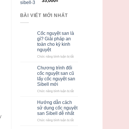
35,000
₫
hạng
5.00
5
sao
BÀI VIẾT MỚI NHẤT
Cốc nguyệt san là
gì? Giải pháp an
toàn cho kỳ kinh
nguyệt
ở
Chức năng bình luận bị tắt
Cốc
nguyệt
Chương trình đổi
san
cốc nguyệt san cũ
là
lấy cốc nguyệt san
gì?
Sibell mới
Giải
pháp
ở
Chức năng bình luận bị tắt
an
Chương
toàn
trình
Hướng dẫn cách
cho
đổi
sử dụng cốc nguyệt
kỳ
cốc
san Sibell dễ nhất
kinh
nguyệt
y
nguyệt
ở
Chức năng bình luận bị tắt
san
Hướng
cũ