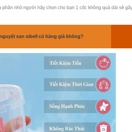
a phần nhỏ người hãy chọn cho bạn 1 cốc không quá dài sẽ gâ
 nguyệt san sibell có hàng giả không?