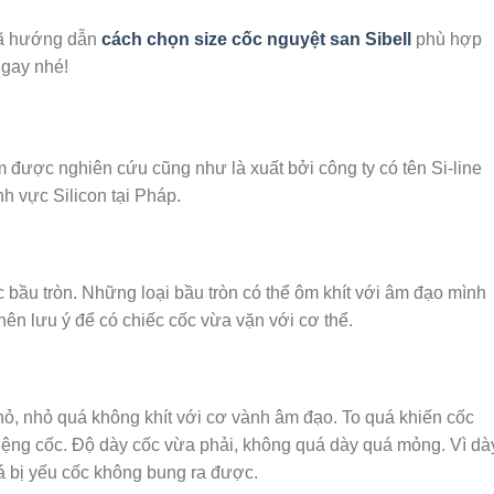
ã hướng dẫn
cách chọn size cốc nguyệt san Sibell
phù hợp
ngay nhé!
 được nghiên cứu cũng như là xuất bởi công ty có tên Si-line
h vực Silicon tại Pháp.
 bầu tròn. Những loại bầu tròn có thể ôm khít với âm đạo mình
 nên lưu ý để có chiếc cốc vừa vặn với cơ thể.
ỏ, nhỏ quá không khít với cơ vành âm đạo. To quá khiến cốc
ệng cốc. Độ dày cốc vừa phải, không quá dày quá mỏng. Vì dà
á bị yếu cốc không bung ra được.