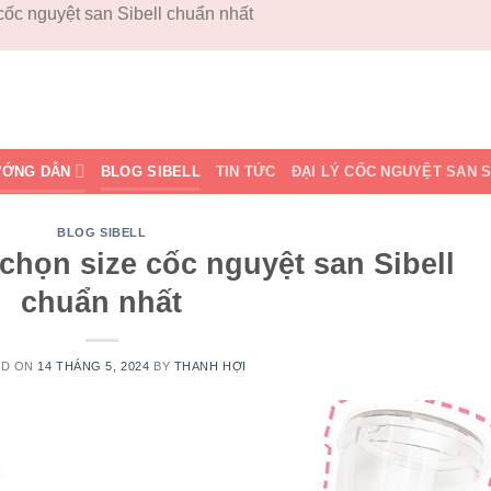
ốc nguyệt san Sibell chuẩn nhất
ỚNG DẪN
BLOG SIBELL
TIN TỨC
ĐẠI LÝ CỐC NGUYỆT SAN 
BLOG SIBELL
họn size cốc nguyệt san Sibell
chuẩn nhất
ED ON
14 THÁNG 5, 2024
BY
THANH HỢI