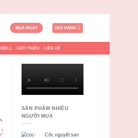
GIỎ HÀNG
MUA NGAY
SIBELL
GIỚI THIỆU
LIÊN HỆ
SẢN PHẨM NHIỀU
NGƯỜI MUA
Cốc nguyệt san