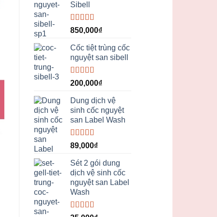
Sibell
Được xếp
850,000
₫
hạng
5.00
5
sao
Cốc tiệt trùng cốc
nguyệt san sibell
Được xếp
200,000
₫
hạng
5.00
5
sao
Dung dịch vệ
sinh cốc nguyệt
san Label Wash
Được xếp
89,000
₫
hạng
5.00
5
sao
Sét 2 gói dung
dịch vệ sinh cốc
nguyệt san Label
Wash
Được xếp