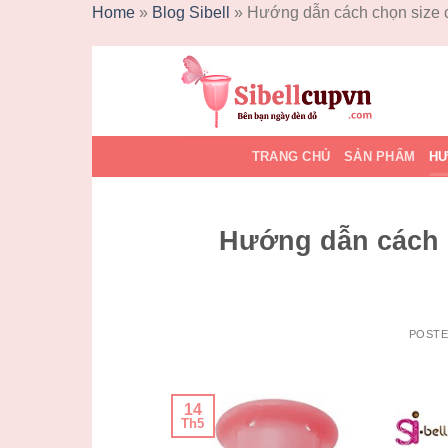
Home
»
Blog Sibell
»
Hướng dẫn cách chọn size c
Skip
to
content
TRANG CHỦ
SẢN PHẨM
HƯ
Hướng dẫn cách c
POST
14
Th5