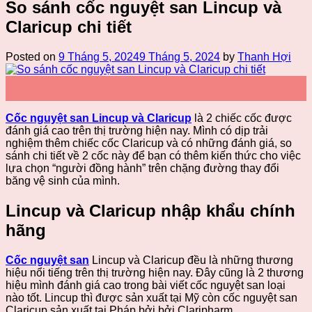
So sánh cốc nguyệt san Lincup và
Claricup chi tiết
Posted on
9 Tháng 5, 2024
9 Tháng 5, 2024
by
Thanh Hợi
09
Th5
Cốc nguyệt san Lincup và Claricup
là 2 chiếc cốc được
đánh giá cao trên thị trường hiện nay. Mình có dịp trải
nghiệm thêm chiếc cốc Claricup và có những đánh giá, so
sánh chi tiết về 2 cốc này để bạn có thêm kiến thức cho việc
lựa chọn “người đồng hành” trên chặng đường thay đổi
băng vệ sinh của mình.
Lincup và Claricup nhập khẩu chính
hãng
Cốc nguyệt san
Lincup và Claricup đều là những thương
hiệu nổi tiếng trên thị trường hiện nay. Đây cũng là 2 thương
hiệu mình đánh giá cao trong bài viết cốc nguyệt san loại
nào tốt. Lincup thì được sản xuất tại Mỹ còn cốc nguyệt san
Claricup sản xuất tại Pháp bởi bởi Claripharm.