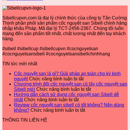
nguyệt
kỳ
sibell
cốc
Chạy
san
kinh
có
nguyệt
Bộ
Sibell
nguyệt
tốt
san
Khi
Sibellcupvn.com là đại lý chính thức của công ty Tân Cường
dễ
không?
Sibell
Có
Thịnh phân phối sản phẩm cốc nguyệt san Sibell chính hãng
nhất
Nên
mới
Kinh
nhập khẩu Pháp. Mã đại lý TCT-2456-2367. Chúng tôi luôn
dùng
Nguyệt
mang đến sản phẩm tốt nhất, chất lượng nhất đến tay khách
không?
Và
hàng.
Cần
Lưu
#sibell #sibellcup #sibellcupvn #cocnguyetsan
Ý
#cocnguyetsansibell #cocnguyetsansibellchinhhang
Những
Gì?
TIN tức mới nhất
Cốc nguyệt san là gì? Giải pháp an toàn cho kỳ kinh
ở
nguyệt
Chức năng bình luận bị tắt
Cốc
Chương trình đổi cốc nguyệt san cũ lấy cốc nguyệt san
nguyệt
ở
Sibell mới
Chức năng bình luận bị tắt
san
Chương
Hướng dẫn cách sử dụng cốc nguyệt san Sibell dễ
ở
là
trình
nhất
Chức năng bình luận bị tắt
Hướng
gì?
đổi
Review cốc nguyệt san sibell có tốt không? Nên dùng
dẫn
Giải
ở
cốc
không?
Chức năng bình luận bị tắt
cách
pháp
Review
nguyệt
THÔNG TIN LIÊN HỆ
sử
an
cốc
san
dụng
toàn
nguyệt
cũ