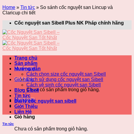
Home
»
Tin tức
»
So sánh cốc nguyệt san Lincup và
Claricup chi tiết
Skip
Cốc nguyệt san Sibell Plus NK Pháp chính hãng
to
content
Trang chủ
Sản phẩm
Mua ngay
Hướng dẫn
Cách chọn size cốc nguyệt san Sibell
Giỏ hàng
Cách sử dụng cốc nguyệt san Sibell
Cách vệ sinh cốc nguyệt san Sibell
Chưa có sản phẩm trong giỏ hàng.
Blog Sibell
Tin tức
Mua ngay
Đại lý cốc nguyệt san sibell
Giới Thiệu
Liên Hệ
Giỏ hàng
Tin tức
Chưa có sản phẩm trong giỏ hàng.