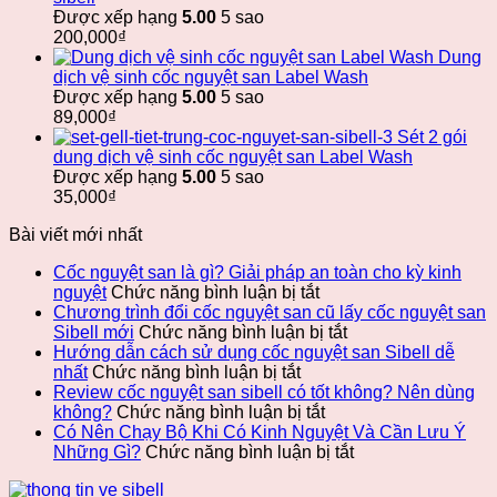
Được xếp hạng
5.00
5 sao
200,000
₫
Dung
dịch vệ sinh cốc nguyệt san Label Wash
Được xếp hạng
5.00
5 sao
89,000
₫
Sét 2 gói
dung dịch vệ sinh cốc nguyệt san Label Wash
Được xếp hạng
5.00
5 sao
35,000
₫
Bài viết mới nhất
Cốc nguyệt san là gì? Giải pháp an toàn cho kỳ kinh
ở
nguyệt
Chức năng bình luận bị tắt
Cốc
Chương trình đổi cốc nguyệt san cũ lấy cốc nguyệt san
nguyệt
ở
Sibell mới
Chức năng bình luận bị tắt
san
Chương
Hướng dẫn cách sử dụng cốc nguyệt san Sibell dễ
ở
là
trình
nhất
Chức năng bình luận bị tắt
Hướng
gì?
đổi
Review cốc nguyệt san sibell có tốt không? Nên dùng
dẫn
Giải
ở
cốc
không?
Chức năng bình luận bị tắt
cách
pháp
Review
nguyệt
Có Nên Chạy Bộ Khi Có Kinh Nguyệt Và Cần Lưu Ý
sử
an
cốc
san
ở
Những Gì?
Chức năng bình luận bị tắt
dụng
toàn
nguyệt
cũ
Có
cốc
cho
san
lấy
Nên