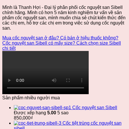
Mình là Thanh Hợi - Đại lý phân phối cốc nguyệt san Sibell
chính hãng. Mình có hơn 5 năm kinh nghiệm tư vấn về sản
phẩm cốc nguyệt san, mình muốn chia sẻ chút kiến thức đến
các chị em, hỗ trợ các chị em trong việc sử dụng cốc nguyệt
san.
Mua cốc nguyệt san ở đâu? Có bán ở hiệu thuốc không?
Cốc nguyệt san Sibell có mấy size? Cách chọn size Sibell
chi tiết
Sản phẩm nhiều người mua
Cốc nguyệt san Sibell
Được xếp hạng
5.00
5 sao
850,000
₫
Cốc tiệt trùng cốc nguyệt san
sibell