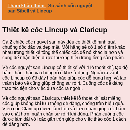
Tham khảo thêm:
So sánh cốc nguyệt
san Sibell và Lincup
Thiết kế cốc Lincup và Claricup
Cả 2 chiếc cốc nguyệt san này đều có thiết kế hình quả
chuông độc đáo và đẹp mắt. Mỗi hãng sẽ có 1 số điểm khác
nhau trong thiết kể tổng thể chiếc cốc để nó khác lạ hơn và
cũng để nhận diện được thương hiệu trong từng sản phẩm.
Về cốc nguyệt san Lincup có thiết kế với 4 lỗ thoát khí, tạo độ
bám chắc chắn và chống rò rỉ khi sử dụng. Ngoài ra vành
cốc Lincup có độ dày hoàn hảo giúp cốc dễ bung hơn và tạo
thành bảo vệ cũng giúp chống sự rò rỉ. Cuống cốc dễ dàng
thao tác tiện cho việc đưa cốc ra ngoài.
Về cốc nguyệt san Claricup, thiết kế lỗ thoát khí sát miệng
cốc giúp không khí lưu thông dễ dàng, chống tràn hiệu quả.
Viền cốc Claricup được làm tròn và trơn nhãn giúp cốc bám
vào chặt hơn, ngăn chặn sự rò rỉ khi dùng. Phần cuống cốc
được làm dài với các gân tròn giúp cho việc tháo cốc 1 cách
dễ dàng hơn.