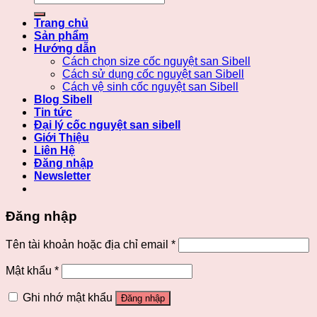
kiếm:
Trang chủ
Sản phẩm
Hướng dẫn
Cách chọn size cốc nguyệt san Sibell
Cách sử dụng cốc nguyệt san Sibell
Cách vệ sinh cốc nguyệt san Sibell
Blog Sibell
Tin tức
Đại lý cốc nguyệt san sibell
Giới Thiệu
Liên Hệ
Đăng nhập
Newsletter
Đăng nhập
Tên tài khoản hoặc địa chỉ email
*
Mật khẩu
*
Ghi nhớ mật khẩu
Đăng nhập