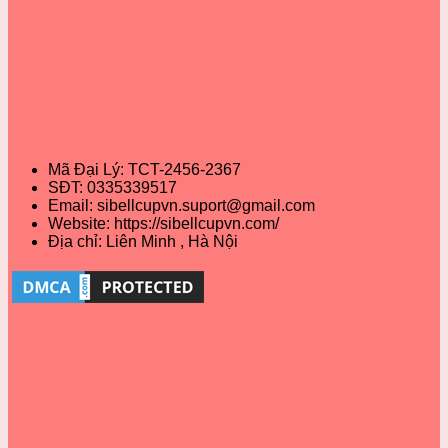
cốc
cho
san
lấy
nguyệt
kỳ
sibell
cốc
san
kinh
có
nguyệt
Sibell
nguyệt
tốt
san
dễ
không?
Sibell
nhất
Nên
mới
dùng
không?
Mã Đại Lý: TCT-2456-2367
SĐT: 0335339517
Email: sibellcupvn.suport@gmail.com
Website: https://sibellcupvn.com/
Địa chỉ: Liên Minh , Hà Nội