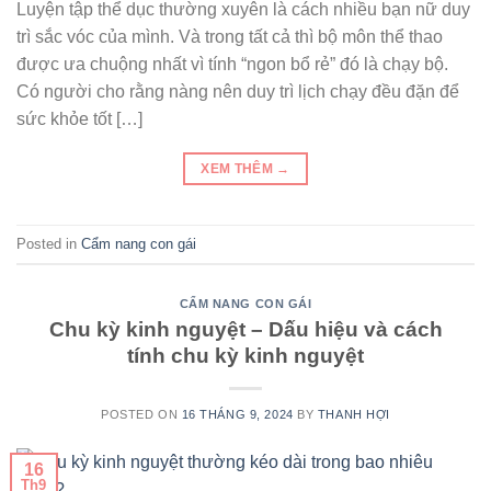
Luyện tập thể dục thường xuyên là cách nhiều bạn nữ duy
trì sắc vóc của mình. Và trong tất cả thì bộ môn thể thao
được ưa chuộng nhất vì tính “ngon bổ rẻ” đó là chạy bộ.
Có người cho rằng nàng nên duy trì lịch chạy đều đặn để
sức khỏe tốt […]
XEM THÊM
→
Posted in
Cẩm nang con gái
CẨM NANG CON GÁI
Chu kỳ kinh nguyệt – Dấu hiệu và cách
tính chu kỳ kinh nguyệt
POSTED ON
16 THÁNG 9, 2024
BY
THANH HỢI
16
Th9