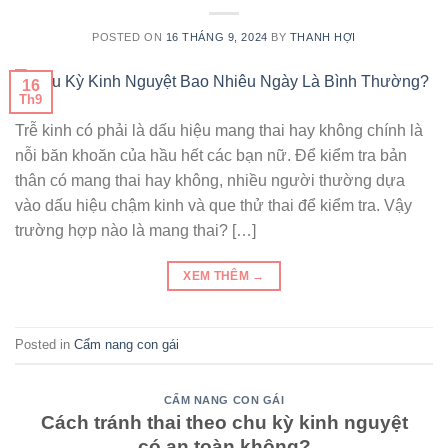
POSTED ON
16 THÁNG 9, 2024
BY
THANH HỢI
16
Th9
Trễ kinh có phải là dấu hiệu mang thai hay không chính là
nỗi băn khoăn của hầu hết các bạn nữ. Để kiểm tra bản
thân có mang thai hay không, nhiều người thường dựa
vào dấu hiệu chậm kinh và que thử thai để kiểm tra. Vậy
trường hợp nào là mang thai? […]
XEM THÊM
→
Posted in
Cẩm nang con gái
CẨM NANG CON GÁI
Cách tránh thai theo chu kỳ kinh nguyệt
có an toàn không?