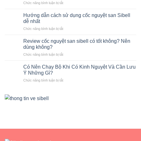
ở
Chức năng bình luận bị tắt
gì?
Chương
Giải
trình
pháp
Hướng dẫn cách sử dụng cốc nguyệt san Sibell
đổi
an
dễ nhất
cốc
toàn
ở
Chức năng bình luận bị tắt
nguyệt
cho
Hướng
san
kỳ
dẫn
cũ
Review cốc nguyệt san sibell có tốt không? Nên
kinh
cách
lấy
dùng không?
nguyệt
sử
cốc
ở
Chức năng bình luận bị tắt
dụng
nguyệt
Review
cốc
san
cốc
nguyệt
Có Nên Chạy Bộ Khi Có Kinh Nguyệt Và Cần Lưu
Sibell
nguyệt
san
Ý Những Gì?
mới
san
Sibell
ở
Chức năng bình luận bị tắt
sibell
dễ
Có
có
nhất
Nên
tốt
Chạy
không?
Bộ
Nên
Khi
dùng
Có
không?
Kinh
Nguyệt
Và
Cần
Lưu