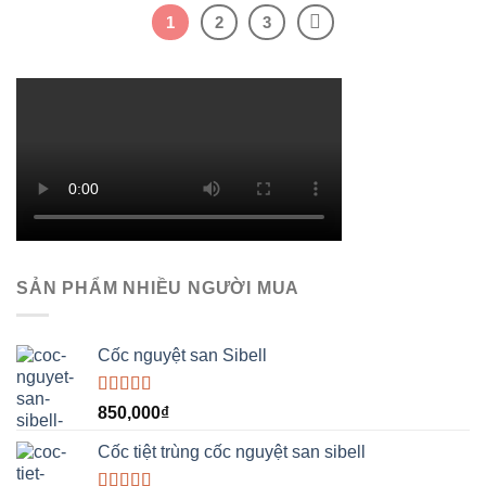
1
2
3
SẢN PHẨM NHIỀU NGƯỜI MUA
Cốc nguyệt san Sibell
Được xếp
850,000
₫
hạng
5.00
5
sao
Cốc tiệt trùng cốc nguyệt san sibell