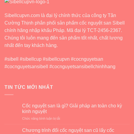
Ý
Những
Gì?
Sibellcupvn.com là đại lý chính thức của công ty Tân
Cường Thịnh phân phối sản phẩm cốc nguyệt san Sibell
chính hãng nhập khẩu Pháp. Mã đại lý TCT-2456-2367.
Chúng tôi luôn mang đến sản phẩm tốt nhất, chất lượng
nhất đến tay khách hàng.
#sibell #sibellcup #sibellcupvn #cocnguyetsan
#cocnguyetsansibell #cocnguyetsansibellchinhhang
TIN TỨC MỚI NHẤT
Cốc nguyệt san là gì? Giải pháp an toàn cho kỳ
kinh nguyệt
ở
Chức năng bình luận bị tắt
Cốc
nguyệt
Chương trình đổi cốc nguyệt san cũ lấy cốc
san