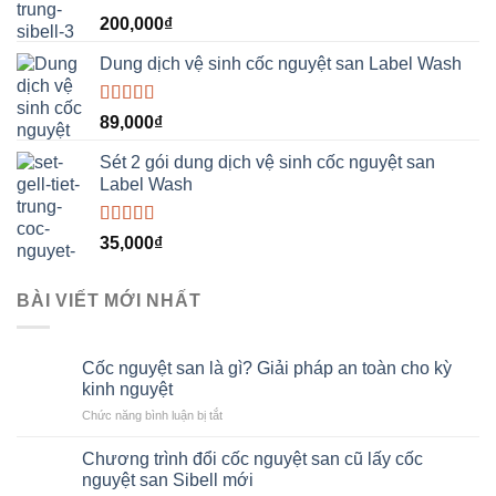
Được xếp
200,000
₫
hạng
5.00
5
sao
Dung dịch vệ sinh cốc nguyệt san Label Wash
Được xếp
89,000
₫
hạng
5.00
5
sao
Sét 2 gói dung dịch vệ sinh cốc nguyệt san
Label Wash
Được xếp
35,000
₫
hạng
5.00
5
sao
BÀI VIẾT MỚI NHẤT
Cốc nguyệt san là gì? Giải pháp an toàn cho kỳ
kinh nguyệt
ở
Chức năng bình luận bị tắt
Cốc
nguyệt
Chương trình đổi cốc nguyệt san cũ lấy cốc
san
nguyệt san Sibell mới
là