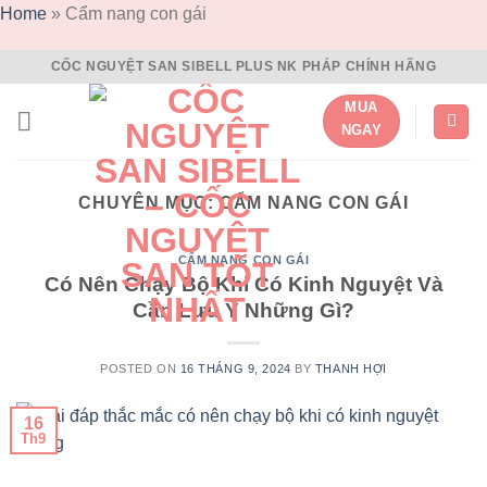
Home
»
Cẩm nang con gái
Skip
CỐC NGUYỆT SAN SIBELL PLUS NK PHÁP CHÍNH HÃNG
to
MUA
content
NGAY
CHUYÊN MỤC:
CẨM NANG CON GÁI
CẨM NANG CON GÁI
Có Nên Chạy Bộ Khi Có Kinh Nguyệt Và
Cần Lưu Ý Những Gì?
POSTED ON
16 THÁNG 9, 2024
BY
THANH HỢI
16
Th9