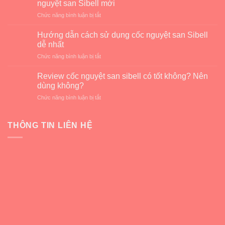
nguyệt san Sibell mới
là
ở
Chức năng bình luận bị tắt
gì?
Chương
Giải
trình
pháp
Hướng dẫn cách sử dụng cốc nguyệt san Sibell
đổi
an
dễ nhất
cốc
toàn
ở
Chức năng bình luận bị tắt
nguyệt
cho
Hướng
san
kỳ
dẫn
cũ
Review cốc nguyệt san sibell có tốt không? Nên
kinh
cách
lấy
dùng không?
nguyệt
sử
cốc
ở
Chức năng bình luận bị tắt
dụng
nguyệt
Review
cốc
san
cốc
nguyệt
Sibell
nguyệt
THÔNG TIN LIÊN HỆ
san
mới
san
Sibell
sibell
dễ
có
nhất
tốt
không?
Nên
dùng
không?