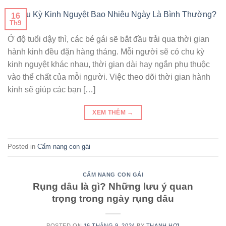
16
Th9
Ở độ tuổi dậy thì, các bé gái sẽ bắt đầu trải qua thời gian
hành kinh đều đặn hàng tháng. Mỗi người sẽ có chu kỳ
kinh nguyệt khác nhau, thời gian dài hay ngắn phụ thuộc
vào thể chất của mỗi người. Việc theo dõi thời gian hành
kinh sẽ giúp các bạn […]
XEM THÊM
→
Posted in
Cẩm nang con gái
CẨM NANG CON GÁI
Rụng dâu là gì? Những lưu ý quan
trọng trong ngày rụng dâu
POSTED ON
16 THÁNG 9, 2024
BY
THANH HỢI