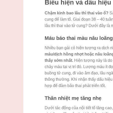
Biểu hiện và dấu hiệu
Chậm kinh bao lâu thì thai vào ổ?
Sa
cung để làm tổ. Giai đoạn 38 – 40 tuần
lâu thì thai vào tử cung? Dưới đây là mộ
Máu báo thai màu nâu loãng 
Nhiều bạn gái có hiện tượng ra dịch 
máu/dịch hồng nhợt hoặc nâu loãng 
thấy sớm nhất.
Hiện tượng này là d
chảy máu tại vị trí đó. Lượng máu ít đ
buồng tử cung, đi vào âm đạo, lâu ngà
thông thường. Khi nhận thấy dấu hiệu 
hợp để đảm bảo thai phát triển tốt.
Thân nhiệt mẹ tăng nhẹ
Dưới tác động của nội tiết tố tăng cao