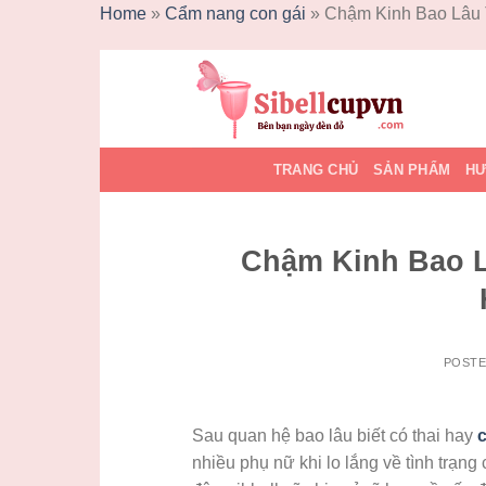
Home
»
Cẩm nang con gái
»
Chậm Kinh Bao Lâu 
Skip
to
content
TRANG CHỦ
SẢN PHẨM
HƯ
Chậm Kinh Bao L
POST
Sau quan hệ bao lâu biết có thai hay
c
nhiều phụ nữ khi lo lắng về tình trạ