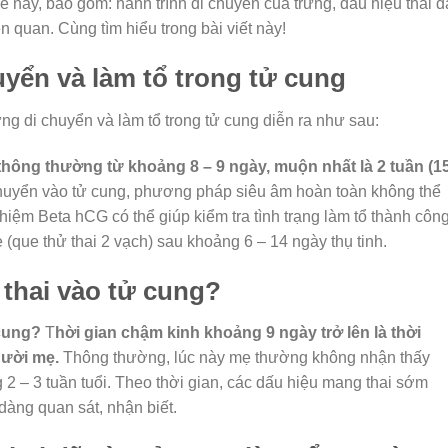
ề này, bao gồm: hành trình di chuyển của trứng, dấu hiệu thai đa
 liên quan. Cùng tìm hiểu trong bài viết này!
uyển và làm tổ trong tử cung
́ng di chuyển và làm tổ trong tử cung diễn ra như sau:
thông thường từ khoảng 8 – 9 ngày, muộn nhất là 2 tuần (1
chuyển vào tử cung, phương pháp siêu âm hoàn toàn không thể
ghiệm Beta hCG có thể giúp kiểm tra tình trạng làm tổ thành côn
 (que thử thai 2 vạch) sau khoảng 6 – 14 ngày thụ tinh.
 thai vào tử cung?
 cung?
T
hời gian chậm kinh khoảng 9 ngày trở lên là thời
gười mẹ.
Thông thường, lúc này mẹ thường không nhận thấy
ng 2 – 3 tuần tuổi. Theo thời gian, các dấu hiệu mang thai sớm
dàng quan sát, nhận biết.