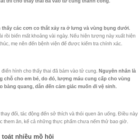
́t thì cho thấy thai đã vào tử cung thành công.
ận thấy các cơn co thắt xảy ra ở lưng và vùng bụng dưới.
rồi biến mất khoảng vài ngày. Nếu hiện tượng này xuất hiện
úc, mẹ nên đến bệnh viện để được kiểm tra chính xác.
điển hình cho thấy thai đã bám vào tử cung.
Nguyên nhân là
ng chỗ cho em bé, do đó, lượng máu cung cấp cho vùng
o bàng quang, dẫn đến cảm giác muốn đi vệ sinh.
hay đổi, tác động đến sở thích và thói quen ăn uống. Điều này
ác them ăn, kể cả những thực phẩm chưa nếm thử bao giờ.
 toát nhiều mồ hôi