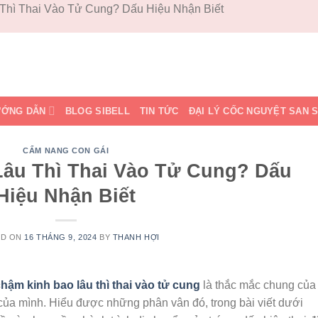
Thì Thai Vào Tử Cung? Dấu Hiệu Nhận Biết
ỚNG DẪN
BLOG SIBELL
TIN TỨC
ĐẠI LÝ CỐC NGUYỆT SAN 
CẨM NANG CON GÁI
âu Thì Thai Vào Tử Cung? Dấu
Hiệu Nhận Biết
ED ON
16 THÁNG 9, 2024
BY
THANH HỢI
hậm kinh bao lâu thì thai vào tử cung
là thắc mắc chung của
ng của mình. Hiểu được những phân vân đó, trong bài viết dưới