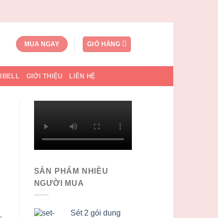
GIỎ HÀNG
MUA NGAY
SIBELL
GIỚI THIỆU
LIÊN HỆ
SẢN PHẨM NHIỀU
NGƯỜI MUA
Sét 2 gói dung