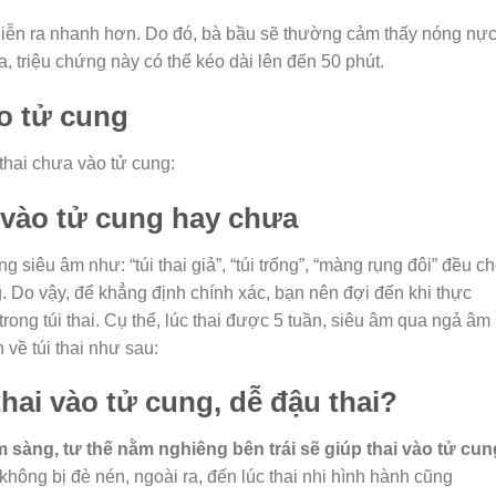
t diễn ra nhanh hơn. Do đó, bà bầu sẽ thường cảm thấy nóng nực
a, triệu chứng này có thể kéo dài lên đến 50 phút.
o tử cung
y thai chưa vào tử cung:
 vào tử cung hay chưa
ng siêu âm như: “túi thai giả”, “túi trống”, “màng rụng đôi” đều c
. Do vậy, để khẳng định chính xác, bạn nên đợi đến khi thực
rong túi thai. Cụ thể, lúc thai được 5 tuần, siêu âm qua ngả âm
n về túi thai như sau:
hai vào tử cung, dễ đậu thai?
m sàng, tư thế nằm nghiêng bên trái sẽ giúp thai vào tử cun
hông bị đè nén, ngoài ra, đến lúc thai nhi hình hành cũng