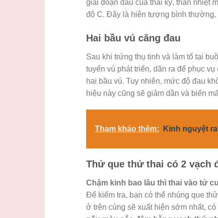
giai đoạn đầu của thai kỳ, thân nhiệt m
độ C. Đây là hiên tượng bình thường,
Hai bầu vú căng đau
Sau khi trứng thụ tinh và làm tổ tại buồ
tuyến vú phát triển, dãn ra để phục vu
hai bầu vú. Tuy nhiên, mức độ đau không
hiệu này cũng sẽ giảm dần và biến mấ
Tham khảo thêm:
Kinh nguyệt ra
Thử que thử thai có 2 vạch 
Chậm kinh bao lâu thì thai vào tử 
Để kiểm tra, bạn có thể nhúng que thử
ở trên cùng sẽ xuất hiện sớm nhất, có 