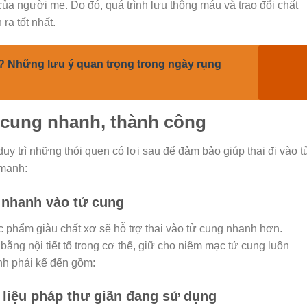
 người mẹ. Do đó, quá trình lưu thông máu và trao đổi chất
a tốt nhất.
ì? Những lưu ý quan trọng trong ngày rụng
ử cung nhanh, thành công
rì những thói quen có lợi sau để đảm bảo giúp thai đi vào tư
 mạnh:
i nhanh vào tử cung
phẩm giàu chất xơ sẽ hỗ trợ thai vào tử cung nhanh hơn.
ằng nội tiết tố trong cơ thể, giữ cho niêm mạc tử cung luôn
nh phải kể đến gồm:
à liệu pháp thư giãn đang sử dụng