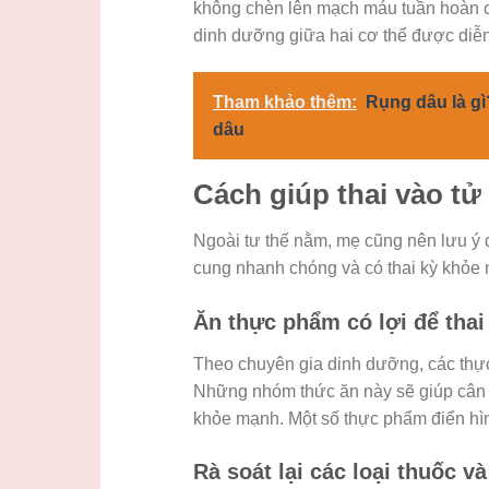
không chèn lên mạch máu tuần hoàn của
dinh dưỡng giữa hai cơ thể được diễn r
Tham khảo thêm:
Rụng dâu là g
dâu
Cách giúp thai vào t
Ngoài tư thế nằm, mẹ cũng nên lưu ý duy t
cung nhanh chóng và có thai kỳ khỏe
Ăn thực phẩm có lợi để tha
Theo chuyên gia dinh dưỡng, các thực 
Những nhóm thức ăn này sẽ giúp cân b
khỏe mạnh. Một số thực phẩm điển hì
Rà soát lại các loại thuốc v