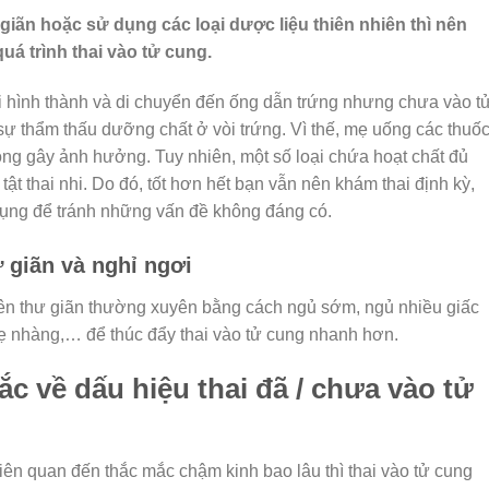
iãn hoặc sử dụng các loại dược liệu thiên nhiên thì nên
uá trình thai vào tử cung.
ai hình thành và di chuyển đến ống dẫn trứng nhưng chưa vào t
ự thẩm thấu dưỡng chất ở vòi trứng. Vì thế, mẹ uống các thuố
 gây ảnh hưởng. Tuy nhiên, một số loại chứa hoạt chất đủ
̣ tật thai nhi. Do đó, tốt hơn hết bạn vẫn nên khám thai định kỳ,
 dụng để tránh những vấn đề không đáng có.
 giãn và nghỉ ngơi
n nên thư giãn thường xuyên bằng cách ngủ sớm, ngủ nhiều giấc
hẹ nhàng,… để thúc đẩy thai vào tử cung nhanh hơn.
ắc về dấu hiệu thai đã / chưa vào tử
g, liên quan đến thắc mắc chậm kinh bao lâu thì thai vào tử cung