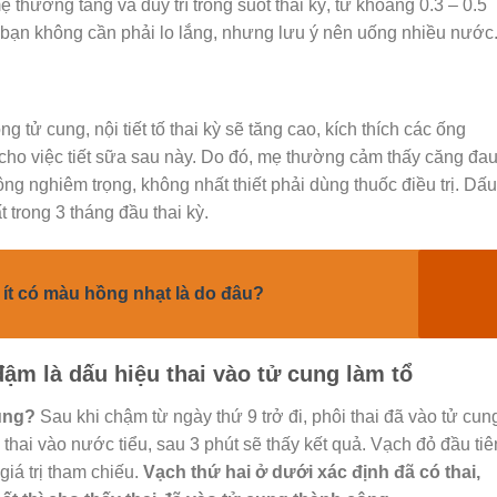
ẹ thường tăng và duy trì trong suốt thai kỳ, từ khoảng 0.3 – 0.5
 bạn không cần phải lo lắng, nhưng lưu ý nên uống nhiều nước
ng tử cung, nội tiết tố thai kỳ sẽ tăng cao, kích thích các ống
̣ cho việc tiết sữa sau này. Do đó, mẹ thường cảm thấy căng đa
 nghiêm trọng, không nhất thiết phải dùng thuốc điều trị. Dấu
t trong 3 tháng đầu thai kỳ.
 ít có màu hồng nhạt là do đâu?
đậm là dấu hiệu thai vào tử cung làm tổ
cung?
Sau khi chậm từ ngày thứ 9 trở đi, phôi thai đã vào tử cun
 thai vào nước tiểu, sau 3 phút sẽ thấy kết quả. Vạch đỏ đầu tiê
giá trị tham chiếu.
Vạch thứ hai ở dưới xác định đã có thai,