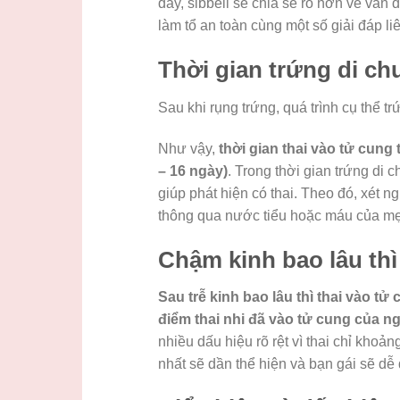
đây, sibbell sẽ chia sẻ rõ hơn về vấn đ
làm tổ an toàn cùng một số giải đáp
Thời gian trứng di ch
Sau khi rụng trứng, quá trình cụ thể trư
Như vậy,
thời gian thai vào tử cung 
– 16 ngày)
. Trong thời gian trứng di 
giúp phát hiện có thai. Theo đó, xét n
thông qua nước tiểu hoặc máu của mẹ
Chậm kinh bao lâu thì
Sau trễ kinh bao lâu thì thai vào tử
điểm thai nhi đã vào tử cung của n
nhiều dấu hiệu rõ rệt vì thai chỉ khoả
nhất sẽ dần thể hiện và bạn gái sẽ dễ 