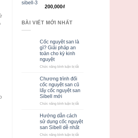
Được xếp
200,000
₫
hạng
5.00
5
sao
ử
BÀI VIẾT MỚI NHẤT
o
Cốc nguyệt san là
gì? Giải pháp an
toàn cho kỳ kinh
nguyệt
ở
Chức năng bình luận bị tắt
Cốc
nguyệt
Chương trình đổi
san
cốc nguyệt san cũ
là
lấy cốc nguyệt san
gì?
Sibell mới
o
Giải
pháp
ở
Chức năng bình luận bị tắt
an
Chương
toàn
trình
Hướng dẫn cách
cho
đổi
sử dụng cốc nguyệt
kỳ
cốc
san Sibell dễ nhất
kinh
nguyệt
nguyệt
ở
Chức năng bình luận bị tắt
san