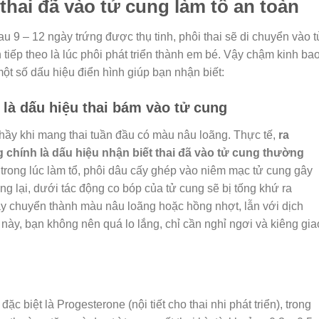
 thai đã vào tử cung làm tổ an toàn
u 9 – 12 ngày trứng được thụ tinh, phôi thai sẽ di chuyển vào t
 tiếp theo là lúc phôi phát triển thành em bé. Vậy chậm kinh ba
t số dấu hiệu điển hình giúp bạn nhận biết:
là dấu hiệu thai bám vào tử cung
nhầy khi mang thai tuần đầu có màu nâu loãng. Thực tế,
ra
chính là dấu hiệu nhận biết thai đã vào tử cung thường
o trong lúc làm tổ, phôi dâu cấy ghép vào niêm mạc tử cung gây
ọng lại, dưới tác động co bóp của tử cung sẽ bị tống khứ ra
y chuyển thành màu nâu loãng hoặc hồng nhợt, lẫn với dịch
này, bạn không nên quá lo lắng, chỉ cần nghỉ ngơi và kiêng gia
, đặc biệt là Progesterone (nội tiết cho thai nhi phát triển), trong