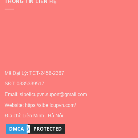
THÔNG TIN LIÊN HỆ
san
mới
san
Sibell
sibell
dễ
có
nhất
tốt
không?
Nên
dùng
không?
Mã Đại Lý: TCT-2456-2367
SĐT: 0335339517
Email: sibellcupvn.suport@gmail.com
Website: https://sibellcupvn.com/
Địa chỉ: Liên Minh , Hà Nội