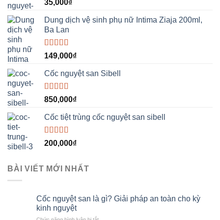
Được xếp
35,000
₫
hạng
5.00
5
sao
Dung dịch vệ sinh phụ nữ Intima Ziaja 200ml,
Ba Lan
Được xếp
149,000
₫
hạng
5.00
5
sao
Cốc nguyệt san Sibell
Được xếp
850,000
₫
hạng
5.00
5
sao
Cốc tiệt trùng cốc nguyệt san sibell
Được xếp
200,000
₫
hạng
5.00
5
sao
BÀI VIẾT MỚI NHẤT
Cốc nguyệt san là gì? Giải pháp an toàn cho kỳ
kinh nguyệt
ở
Chức năng bình luận bị tắt