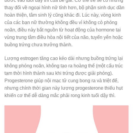
bước vào tuổi dậy thì của bé gái. Cơ thể trẻ sẽ có những
thay đổi về ngoại hình nữ tính hơn, bộ phận sinh dục dần
hoàn thiện, tâm sinh lý cũng khác đi. Lúc này, vòng kinh
của các bạn nữ thường không đều vì không có phóng
noãn, điều này bắt nguồn từ hoạt động của hormone tại
vùng trung tâm điều hòa nội tiết của não, tuyến yên hoặc
buồng trứng chưa trưởng thành.
Lượng estrogen tăng cao kéo dài nhưng buồng trứng lại
không phóng noãn, không tạo ra hoàng thể (một cấu trúc
tạm thời hình thành sau khi trứng được giải phóng).
Progesterone giúp nội mạc tử cung bong ra và triệt để,
nhưng chính thời gian này lượng progesterone thiếu hụt
khiến cơ thể dễ dàng mắc phải rong kinh tuổi dậy thì.