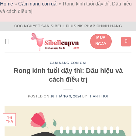
Home
»
Cẩm nang con gái
»
Rong kinh tuổi dậy thì: Dấu hiệu
và cách điều trị
Skip
CỐC NGUYỆT SAN SIBELL PLUS NK PHÁP CHÍNH HÃNG
to
MUA
content
NGAY
CẨM NANG CON GÁI
Rong kinh tuổi dậy thì: Dấu hiệu và
cách điều trị
POSTED ON
16 THÁNG 9, 2024
BY
THANH HỢI
16
Th9