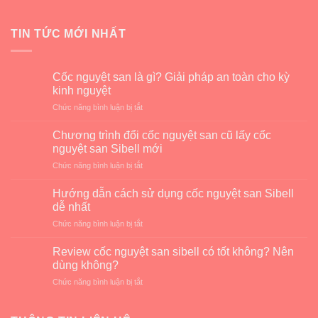
TIN TỨC MỚI NHẤT
Cốc nguyệt san là gì? Giải pháp an toàn cho kỳ
kinh nguyệt
ở
Chức năng bình luận bị tắt
Cốc
nguyệt
Chương trình đổi cốc nguyệt san cũ lấy cốc
san
nguyệt san Sibell mới
là
ở
Chức năng bình luận bị tắt
gì?
Chương
Giải
trình
pháp
Hướng dẫn cách sử dụng cốc nguyệt san Sibell
đổi
an
dễ nhất
cốc
toàn
ở
Chức năng bình luận bị tắt
nguyệt
cho
Hướng
san
kỳ
dẫn
cũ
Review cốc nguyệt san sibell có tốt không? Nên
kinh
cách
lấy
dùng không?
nguyệt
sử
cốc
ở
Chức năng bình luận bị tắt
dụng
nguyệt
Review
cốc
san
cốc
nguyệt
Sibell
nguyệt