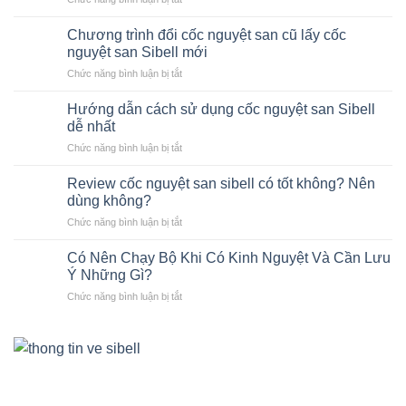
Cốc
nguyệt
Chương trình đổi cốc nguyệt san cũ lấy cốc
san
nguyệt san Sibell mới
là
ở
Chức năng bình luận bị tắt
gì?
Chương
Giải
trình
pháp
Hướng dẫn cách sử dụng cốc nguyệt san Sibell
đổi
an
dễ nhất
cốc
toàn
ở
Chức năng bình luận bị tắt
nguyệt
cho
Hướng
san
kỳ
dẫn
cũ
Review cốc nguyệt san sibell có tốt không? Nên
kinh
cách
lấy
dùng không?
nguyệt
sử
cốc
ở
Chức năng bình luận bị tắt
dụng
nguyệt
Review
cốc
san
cốc
nguyệt
Có Nên Chạy Bộ Khi Có Kinh Nguyệt Và Cần Lưu
Sibell
nguyệt
san
Ý Những Gì?
mới
san
Sibell
ở
Chức năng bình luận bị tắt
sibell
dễ
Có
có
nhất
Nên
tốt
Chạy
không?
Bộ
Nên
Khi
dùng
Có
không?
Kinh