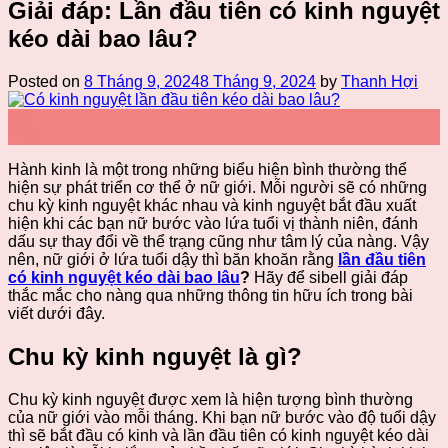
Giải đáp: Lần đầu tiên có kinh nguyệt
kéo dài bao lâu?
Posted on
8 Tháng 9, 2024
8 Tháng 9, 2024
by
Thanh Hợi
08
Th9
Hành kinh là một trong những biểu hiện bình thường thể
hiện sự phát triển cơ thể ở nữ giới. Mỗi người sẽ có những
chu kỳ kinh nguyệt khác nhau và kinh nguyệt bắt đầu xuất
hiện khi các bạn nữ bước vào lứa tuổi vị thành niên, đánh
dấu sự thay đổi về thể trạng cũng như tâm lý của nàng. Vậy
nên, nữ giới ở lứa tuổi dậy thì băn khoăn rằng
lần đầu tiên
có kinh nguyệt kéo dài bao lâu
?
Hãy để sibell giải đáp
thắc mắc cho nàng qua những thông tin hữu ích trong bài
viết dưới đây.
Chu kỳ kinh nguyệt là gì?
Chu kỳ kinh nguyệt được xem là hiện tượng bình thường
của nữ giới vào mỗi tháng. Khi bạn nữ bước vào độ tuổi dậy
thì sẽ bắt đầu có kinh và lần đầu tiên có kinh nguyệt kéo dài