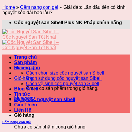
Home
»
Cẩm nang con gái
»
Giải đáp: Lần đầu tiên có kinh
nguyệt kéo dài bao lâu?
Skip
Cốc nguyệt san Sibell Plus NK Pháp chính hãng
to
content
Trang chủ
Sản phẩm
Mua ngay
Hướng dẫn
Cách chọn size cốc nguyệt san Sibell
Giỏ hàng
Cách sử dụng cốc nguyệt san Sibell
Cách vệ sinh cốc nguyệt san Sibell
Chưa có sản phẩm trong giỏ hàng.
Blog Sibell
Tin tức
Mua ngay
Đại lý cốc nguyệt san sibell
Giới Thiệu
Liên Hệ
Giỏ hàng
Cẩm nang con gái
Chưa có sản phẩm trong giỏ hàng.