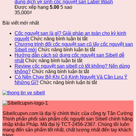
dung dịch vệ sinh cốc nguyệt san Label Wash
Được xếp hạng
5.00
5 sao
35,000
₫
Bài viết mới nhất
Cốc nguyệt san là gì? Giải pháp an toàn cho kỳ kinh
ở
nguyệt
Chức năng bình luận bị tắt
Cốc
Chương trình đổi cốc nguyệt san cũ lấy cốc nguyệt san
nguyệt
ở
Sibell mới
Chức năng bình luận bị tắt
san
Chương
Hướng dẫn cách sử dụng cốc nguyệt san Sibell dễ
ở
là
trình
nhất
Chức năng bình luận bị tắt
Hướng
gì?
đổi
Review cốc nguyệt san sibell có tốt không? Nên dùng
dẫn
Giải
ở
cốc
không?
Chức năng bình luận bị tắt
cách
pháp
Review
nguyệt
Có Nên Chạy Bộ Khi Có Kinh Nguyệt Và Cần Lưu Ý
sử
an
cốc
san
ở
Những Gì?
Chức năng bình luận bị tắt
dụng
toàn
nguyệt
cũ
Có
cốc
cho
san
lấy
Nên
nguyệt
kỳ
sibell
cốc
Chạy
san
kinh
có
nguyệt
Bộ
Sibell
nguyệt
tốt
san
Khi
Sibellcupvn.com là đại lý chính thức của công ty Tân Cường
dễ
không?
Sibell
Có
Thịnh phân phối sản phẩm cốc nguyệt san Sibell chính hãng
nhất
Nên
mới
Kinh
nhập khẩu Pháp. Mã đại lý TCT-2456-2367. Chúng tôi luôn
dùng
Nguyệt
mang đến sản phẩm tốt nhất, chất lượng nhất đến tay khách
không?
Và
hàng.