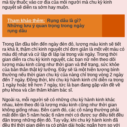
mà tùy thuộc vào cơ địa của mỗi người mà chu kỳ kinh
nguyệt sẽ diễn ra sớm hay muộn.
Tham khảo thêm:
Rụng dâu là gì?
Những lưu ý quan trọng trong ngày
rụng dâu
Trong lần đầu tiên đến ngày đèn đỏ, lượng máu kinh sẽ tiết
ra khá ít, thậm chí kinh nguyệt chỉ đơn giản là một vệt máu có
màu đỏ nhạt và cứ lặp đi lặp lại trong vài ngày. Trong thời
gian diễn ra chu kỳ kinh nguyệt, các bạn nữ nên theo dõi
lượng máu kinh cũng như thời gian và thể trạng, sức khỏe
của bản thân thật kỹ lưỡng. Đây sẽ là một hiện tượng bình
thường nếu thời gian chu kỳ của nàng chỉ trong vòng 2 ngày
đến 7 ngày. Đồng thời, khi chu kỳ hành kinh chỉ diễn ra trong
1 ngày hoặc trễ hơn 7 ngày, tức là bạn đang gặp vấn đề về
phụ khoa và cần thăm khám bác sĩ.
Ngoài ra, mỗi người sẽ có những chu kỳ hành kinh khác
nhau, kèm theo đó là lượng máu kinh cũng như thời gian
không giống nhau. Bên cạnh đó, các cô nàng thường phải
mất đến tận 5 năm hoặc 6 năm mới có được sự điều tiết đều
đặn trong những đèn đỏ. Tuy vậy, khi chu kỳ hành kinh đã
đều thì thời gian diễn ra có phần dài hoặc ngắn hơn so với