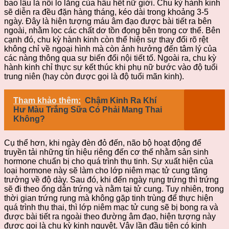
bao lâu là nỗi lo lắng của hầu hết nữ giới. Chu kỳ hành kinh
sẽ diễn ra đều đặn hàng tháng, kéo dài trong khoảng 3-5
ngày. Đây là hiện tượng máu âm đạo được bài tiết ra bên
ngoài, nhằm lọc các chất dơ tồn đọng bên trong cơ thể. Bên
cạnh đó, chu kỳ hành kinh còn thể hiện sự thay đổi rõ rệt
không chỉ về ngoại hình mà còn ảnh hưởng đến tâm lý của
các nàng thông qua sự biến đổi nội tiết tố. Ngoài ra, chu kỳ
hành kinh chỉ thực sự kết thúc khi phụ nữ bước vào độ tuổi
trung niên (hay còn được gọi là độ tuổi mãn kinh).
Tham khảo thêm:
Chậm Kinh Ra Khí
Hư Màu Trắng Sữa Có Phải Mang Thai
Không?
Cụ thể hơn, khi ngày đèn đỏ đến, não bộ hoạt động để
truyền tải những tín hiệu riêng đến cơ thể nhằm sản sinh
hormone chuẩn bị cho quá trình thụ tinh. Sự xuất hiện của
loại hormone này sẽ làm cho lớp niêm mạc tử cung tăng
trưởng về độ dày. Sau đó, khi đến ngày rụng trứng thì trứng
sẽ đi theo ống dẫn trứng và nằm tại tử cung. Tuy nhiên, trong
thời gian trứng rụng mà không gặp tinh trùng để thực hiện
quá trình thụ thai, thì lớp niêm mạc tử cung sẽ bị bong ra và
được bài tiết ra ngoài theo đường âm đạo, hiện tượng này
được gọi là chu kỳ kinh nguyệt. Vậy lần đầu tiên có kinh