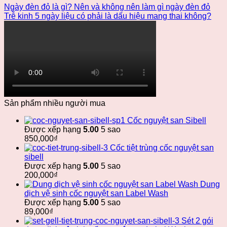
Ngày đèn đỏ là gì? Nên và không nên làm gì ngày đèn đỏ
Trễ kinh 5 ngày liệu có phải là dấu hiệu mang thai không?
Sản phẩm nhiều người mua
Cốc nguyệt san Sibell
Được xếp hạng
5.00
5 sao
850,000
₫
Cốc tiệt trùng cốc nguyệt san
sibell
Được xếp hạng
5.00
5 sao
200,000
₫
Dung
dịch vệ sinh cốc nguyệt san Label Wash
Được xếp hạng
5.00
5 sao
89,000
₫
Sét 2 gói