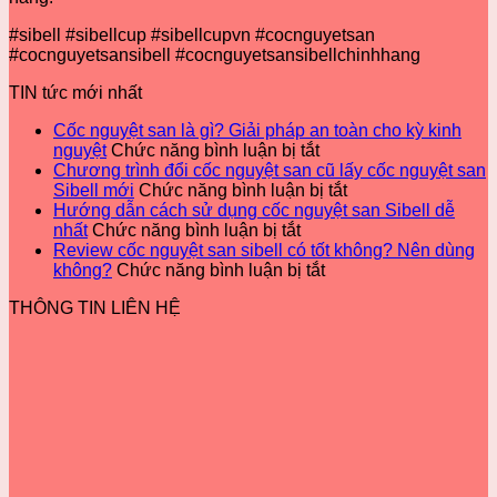
Cần
Lưu
#sibell #sibellcup #sibellcupvn #cocnguyetsan
Ý
#cocnguyetsansibell #cocnguyetsansibellchinhhang
Những
Gì?
TIN tức mới nhất
Cốc nguyệt san là gì? Giải pháp an toàn cho kỳ kinh
ở
nguyệt
Chức năng bình luận bị tắt
Cốc
Chương trình đổi cốc nguyệt san cũ lấy cốc nguyệt san
nguyệt
ở
Sibell mới
Chức năng bình luận bị tắt
san
Chương
Hướng dẫn cách sử dụng cốc nguyệt san Sibell dễ
ở
là
trình
nhất
Chức năng bình luận bị tắt
Hướng
gì?
đổi
Review cốc nguyệt san sibell có tốt không? Nên dùng
dẫn
Giải
ở
cốc
không?
Chức năng bình luận bị tắt
cách
pháp
Review
nguyệt
THÔNG TIN LIÊN HỆ
sử
an
cốc
san
dụng
toàn
nguyệt
cũ
cốc
cho
san
lấy
nguyệt
kỳ
sibell
cốc
san
kinh
có
nguyệt
Sibell
nguyệt
tốt
san
dễ
không?
Sibell
nhất
Nên
mới
dùng
không?