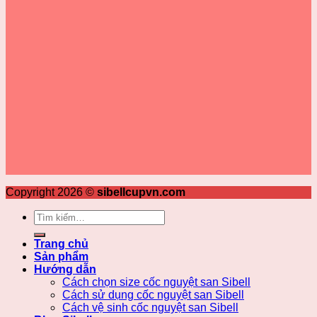
Copyright 2026 ©
sibellcupvn.com
Tìm
kiếm:
Trang chủ
Sản phẩm
Hướng dẫn
Cách chọn size cốc nguyệt san Sibell
Cách sử dụng cốc nguyệt san Sibell
Cách vệ sinh cốc nguyệt san Sibell