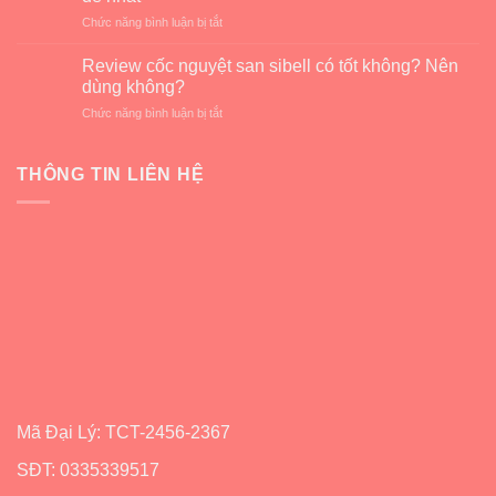
cốc
toàn
ở
Chức năng bình luận bị tắt
nguyệt
cho
Hướng
san
kỳ
dẫn
cũ
Review cốc nguyệt san sibell có tốt không? Nên
kinh
cách
lấy
dùng không?
nguyệt
sử
cốc
ở
Chức năng bình luận bị tắt
dụng
nguyệt
Review
cốc
san
cốc
nguyệt
Sibell
nguyệt
THÔNG TIN LIÊN HỆ
san
mới
san
Sibell
sibell
dễ
có
nhất
tốt
không?
Nên
dùng
không?
Mã Đại Lý: TCT-2456-2367
SĐT: 0335339517