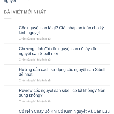
hạng
5.00
5
sao
BÀI VIẾT MỚI NHẤT
Cốc nguyệt san là gì? Giải pháp an toàn cho kỳ
kinh nguyệt
ở
Chức năng bình luận bị tắt
Cốc
nguyệt
Chương trình đổi cốc nguyệt san cũ lấy cốc
san
nguyệt san Sibell mới
là
ở
Chức năng bình luận bị tắt
gì?
Chương
Giải
trình
pháp
Hướng dẫn cách sử dụng cốc nguyệt san Sibell
đổi
an
dễ nhất
cốc
toàn
ở
Chức năng bình luận bị tắt
nguyệt
cho
Hướng
san
kỳ
dẫn
cũ
Review cốc nguyệt san sibell có tốt không? Nên
kinh
cách
lấy
dùng không?
nguyệt
sử
cốc
ở
Chức năng bình luận bị tắt
dụng
nguyệt
Review
cốc
san
cốc
nguyệt
Có Nên Chạy Bộ Khi Có Kinh Nguyệt Và Cần Lưu
Sibell