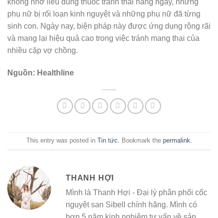
không nhớ liều dùng thuốc tránh thai hằng ngày, những
phụ nữ bị rối loạn kinh nguyệt và những phụ nữ đã từng
sinh con. Ngày nay, biện pháp này được ứng dụng rộng rãi
và mang lại hiệu quả cao trong việc tránh mang thai của
nhiều cặp vợ chồng.
Nguồn:
Healthline
This entry was posted in
Tin tức
. Bookmark the
permalink
.
THANH HỢI
Mình là Thanh Hợi - Đại lý phân phối cốc
nguyệt san Sibell chính hãng. Mình có
hơn 5 năm kinh nghiệm tư vấn về sản