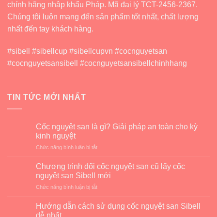
chính hãng nhập khẩu Pháp. Mã đại lý TCT-2456-2367.
Chúng tôi luôn mang đến sản phẩm tốt nhất, chất lượng
nhất đến tay khách hàng.
#sibell #sibellcup #sibellcupvn #cocnguyetsan
#cocnguyetsansibell #cocnguyetsansibellchinhhang
TIN TỨC MỚI NHẤT
Cốc nguyệt san là gì? Giải pháp an toàn cho kỳ
kinh nguyệt
ở
Chức năng bình luận bị tắt
Cốc
nguyệt
Chương trình đổi cốc nguyệt san cũ lấy cốc
san
nguyệt san Sibell mới
là
ở
Chức năng bình luận bị tắt
gì?
Chương
Giải
trình
pháp
Hướng dẫn cách sử dụng cốc nguyệt san Sibell
đổi
an
dễ nhất