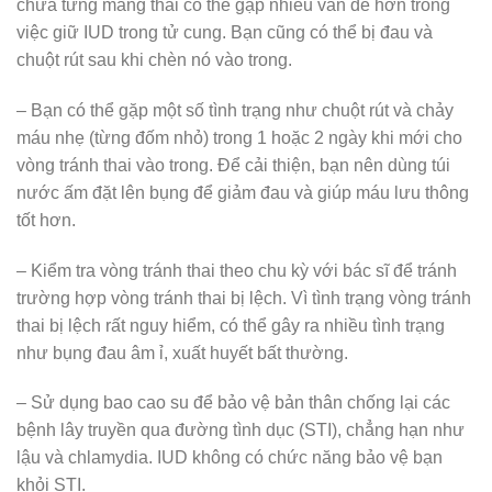
chưa từng mang thai có thể gặp nhiều vấn đề hơn trong
việc giữ IUD trong tử cung. Bạn cũng có thể bị đau và
chuột rút sau khi chèn nó vào trong.
– Bạn có thể gặp một số tình trạng như chuột rút và chảy
máu nhẹ (từng đốm nhỏ) trong 1 hoặc 2 ngày khi mới cho
vòng tránh thai vào trong. Để cải thiện, bạn nên dùng túi
nước ấm đặt lên bụng để giảm đau và giúp máu lưu thông
tốt hơn.
– Kiểm tra vòng tránh thai theo chu kỳ với bác sĩ để tránh
trường hợp vòng tránh thai bị lệch. Vì tình trạng vòng tránh
thai bị lệch rất nguy hiểm, có thể gây ra nhiều tình trạng
như bụng đau âm ỉ, xuất huyết bất thường.
– Sử dụng bao cao su để bảo vệ bản thân chống lại các
bệnh lây truyền qua đường tình dục (STI), chẳng hạn như
lậu và chlamydia. IUD không có chức năng bảo vệ bạn
khỏi STI.