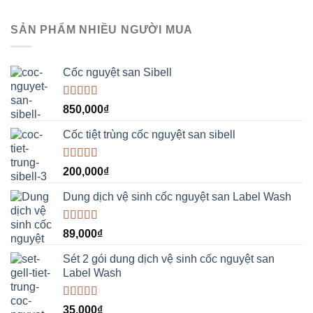
SẢN PHẨM NHIỀU NGƯỜI MUA
Cốc nguyệt san Sibell
Được xếp
850,000
₫
hạng
5.00
5
sao
Cốc tiệt trùng cốc nguyệt san sibell
Được xếp
200,000
₫
hạng
5.00
5
sao
Dung dịch vệ sinh cốc nguyệt san Label Wash
Được xếp
89,000
₫
hạng
5.00
5
sao
Sét 2 gói dung dịch vệ sinh cốc nguyệt san
Label Wash
Được xếp
35,000
₫