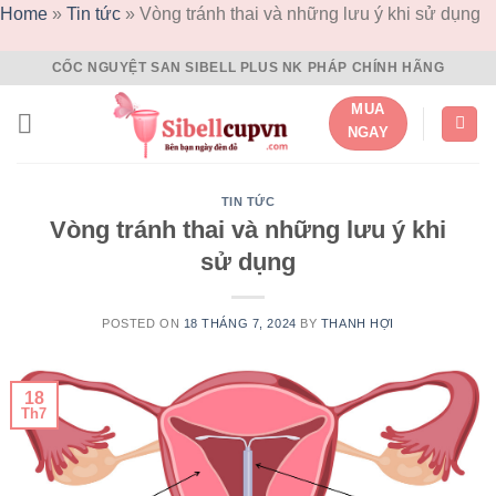
Home
»
Tin tức
»
Vòng tránh thai và những lưu ý khi sử dụng
Skip
CỐC NGUYỆT SAN SIBELL PLUS NK PHÁP CHÍNH HÃNG
to
MUA
content
NGAY
TIN TỨC
Vòng tránh thai và những lưu ý khi
sử dụng
POSTED ON
18 THÁNG 7, 2024
BY
THANH HỢI
18
Th7