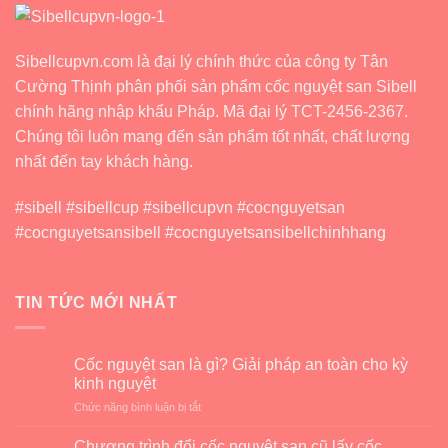
Lưu
Ý
Những
Gì?
Sibellcupvn.com là đại lý chính thức của công ty Tân
Cường Thịnh phân phối sản phẩm cốc nguyệt san Sibell
chính hãng nhập khẩu Pháp. Mã đại lý TCT-2456-2367.
Chúng tôi luôn mang đến sản phẩm tốt nhất, chất lượng
nhất đến tay khách hàng.
#sibell #sibellcup #sibellcupvn #cocnguyetsan
#cocnguyetsansibell #cocnguyetsansibellchinhhang
TIN TỨC MỚI NHẤT
Cốc nguyệt san là gì? Giải pháp an toàn cho kỳ
kinh nguyệt
ở
Chức năng bình luận bị tắt
Cốc
nguyệt
Chương trình đổi cốc nguyệt san cũ lấy cốc