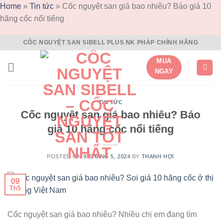
Home
»
Tin tức
»
Cốc nguyệt san giá bao nhiêu? Báo giá 10
hãng cốc nổi tiếng
Skip
CỐC NGUYỆT SAN SIBELL PLUS NK PHÁP CHÍNH HÃNG
to
MUA
content
NGAY
TIN TỨC
Cốc nguyệt san giá bao nhiêu? Báo
giá 10 hãng cốc nổi tiếng
POSTED ON
9 THÁNG 5, 2024
BY
THANH HỢI
09
Th5
Cốc nguyệt san giá bao nhiêu? Nhiều chị em đang tìm