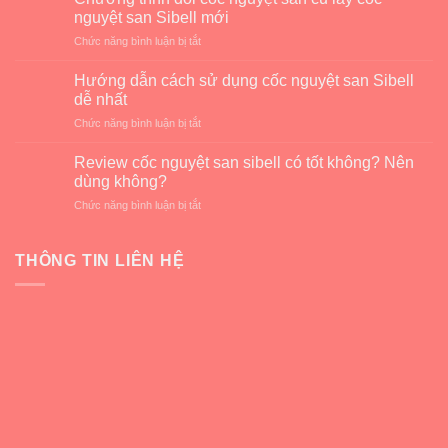
san
nguyệt san Sibell mới
là
ở
Chức năng bình luận bị tắt
gì?
Chương
Giải
trình
pháp
Hướng dẫn cách sử dụng cốc nguyệt san Sibell
đổi
an
dễ nhất
cốc
toàn
ở
Chức năng bình luận bị tắt
nguyệt
cho
Hướng
san
kỳ
dẫn
cũ
Review cốc nguyệt san sibell có tốt không? Nên
kinh
cách
lấy
dùng không?
nguyệt
sử
cốc
ở
Chức năng bình luận bị tắt
dụng
nguyệt
Review
cốc
san
cốc
nguyệt
Sibell
nguyệt
THÔNG TIN LIÊN HỆ
san
mới
san
Sibell
sibell
dễ
có
nhất
tốt
không?
Nên
dùng
không?