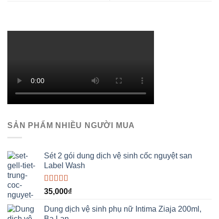
SẢN PHẨM NHIỀU NGƯỜI MUA
Sét 2 gói dung dịch vệ sinh cốc nguyệt san
Label Wash
Được xếp
35,000
₫
hạng
5.00
5
sao
Dung dịch vệ sinh phụ nữ Intima Ziaja 200ml,
Ba Lan