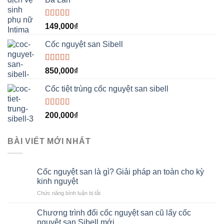
Được xếp
149,000
₫
hạng
5.00
5
sao
Cốc nguyệt san Sibell
Được xếp
850,000
₫
hạng
5.00
5
sao
Cốc tiệt trùng cốc nguyệt san sibell
Được xếp
200,000
₫
hạng
5.00
5
sao
BÀI VIẾT MỚI NHẤT
Cốc nguyệt san là gì? Giải pháp an toàn cho kỳ
kinh nguyệt
ở
Chức năng bình luận bị tắt
Cốc
nguyệt
Chương trình đổi cốc nguyệt san cũ lấy cốc
san
nguyệt san Sibell mới