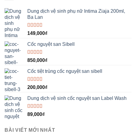
Dung dịch vệ sinh phụ nữ Intima Ziaja 200ml,
Ba Lan
Được xếp
149,000
₫
hạng
5.00
5
sao
Cốc nguyệt san Sibell
Được xếp
850,000
₫
hạng
5.00
5
sao
Cốc tiệt trùng cốc nguyệt san sibell
Được xếp
200,000
₫
hạng
5.00
5
sao
Dung dịch vệ sinh cốc nguyệt san Label Wash
Được xếp
89,000
₫
hạng
5.00
5
sao
BÀI VIẾT MỚI NHẤT