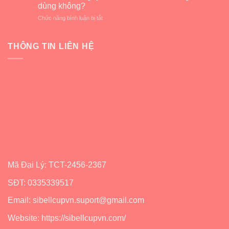
cách
lấy
dùng không?
nguyệt
sử
cốc
ở
Chức năng bình luận bị tắt
dụng
nguyệt
Review
cốc
san
cốc
nguyệt
Sibell
nguyệt
THÔNG TIN LIÊN HỆ
san
mới
san
Sibell
sibell
dễ
có
nhất
tốt
không?
Nên
dùng
không?
Mã Đại Lý: TCT-2456-2367
SĐT: 0335339517
Email: sibellcupvn.suport@gmail.com
Website: https://sibellcupvn.com/