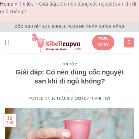
Home
»
Tin tức
»
Giải đáp: Có nên dùng cốc nguyệt san khi đi
ngủ không?
Skip
CỐC NGUYỆT SAN SIBELL PLUS NK PHÁP CHÍNH HÃNG
to
MUA
content
NGAY
TIN TỨC
Giải đáp: Có nên dùng cốc nguyệt
san khi đi ngủ không?
POSTED ON
16 THÁNG 8, 2024
BY
THANH HỢI
16
Th8