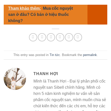
Tham khảo thêm:
Mua cốc nguyệt
san ở đâu? Có bán ở hiệu thuốc
không?
This entry was posted in
Tin tức
. Bookmark the
permalink
.
THANH HỢI
Mình là Thanh Hợi - Đại lý phân phối cốc
nguyệt san Sibell chính hãng. Mình có
hơn 5 năm kinh nghiệm tư vấn về sản
phẩm cốc nguyệt san, mình muốn chia sẻ
chút kiến thức đến các chị em, hỗ trợ các