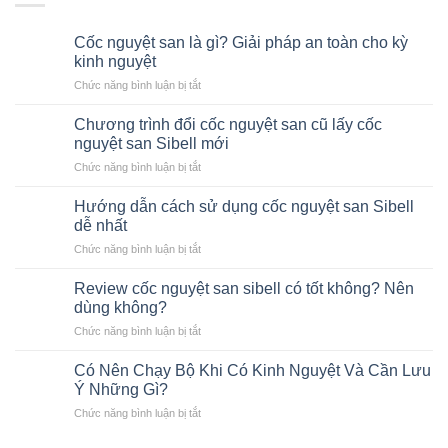
Cốc nguyệt san là gì? Giải pháp an toàn cho kỳ
kinh nguyệt
ở
Chức năng bình luận bị tắt
Cốc
nguyệt
Chương trình đổi cốc nguyệt san cũ lấy cốc
san
nguyệt san Sibell mới
là
ở
Chức năng bình luận bị tắt
gì?
Chương
Giải
trình
pháp
Hướng dẫn cách sử dụng cốc nguyệt san Sibell
đổi
an
dễ nhất
cốc
toàn
ở
Chức năng bình luận bị tắt
nguyệt
cho
Hướng
san
kỳ
dẫn
cũ
Review cốc nguyệt san sibell có tốt không? Nên
kinh
cách
lấy
dùng không?
nguyệt
sử
cốc
ở
Chức năng bình luận bị tắt
dụng
nguyệt
Review
cốc
san
cốc
nguyệt
Có Nên Chạy Bộ Khi Có Kinh Nguyệt Và Cần Lưu
Sibell
nguyệt
san
Ý Những Gì?
mới
san
Sibell
ở
Chức năng bình luận bị tắt
sibell
dễ
Có
có
nhất
Nên