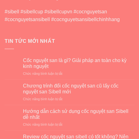
#sibell #sibellcup #sibellcupvn #cocnguyetsan
#cocnguyetsansibell #cocnguyetsansibellchinhhang
TIN TỨC MỚI NHẤT
Cốc nguyệt san là gì? Giải pháp an toàn cho kỳ
kinh nguyệt
ở
Chức năng bình luận bị tắt
Cốc
nguyệt
Chương trình đổi cốc nguyệt san cũ lấy cốc
san
nguyệt san Sibell mới
là
ở
Chức năng bình luận bị tắt
gì?
Chương
Giải
trình
pháp
Hướng dẫn cách sử dụng cốc nguyệt san Sibell
đổi
an
dễ nhất
cốc
toàn
ở
Chức năng bình luận bị tắt
nguyệt
cho
Hướng
san
kỳ
dẫn
cũ
Review cốc nguyệt san sibell có tốt không? Nên
kinh